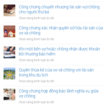
của
Quyền
được
vợ
thừa
Công chứng chuyển nhượng tài sản vợ/chồng
khoản
chồng
kế
cho người thứ ba
thu
của
nhập
ở
Chức năng bình luận bị tắt
vợ
từ
Công
và
bản
chứng
Công chứng xác nhận quyền sở hữu tài sản của
chồng
quyền
chuyển
vợ và chồng
với
nhượng
tài
ở
Chức năng bình luận bị tắt
tài
sản
Công
sản
trong
chứng
Khi một bên vợ hoặc chồng nhận được khoản
vợ/chồng
khu
xác
bồi thường bảo hiểm
cho
công
nhận
người
ở
Chức năng bình luận bị tắt
nghiệp
quyền
thứ
Khi
sở
ba
một
Quyền thừa kế của vợ và chồng với tài sản
hữu
bên
trong khu du lịch
tài
vợ
sản
ở
Chức năng bình luận bị tắt
hoặc
của
Quyền
chồng
vợ
thừa
Công chứng hợp đồng bảo lãnh nghĩa vụ giữa
nhận
và
kế
vợ chồng
được
chồng
của
khoản
ở
Chức năng bình luận bị tắt
vợ
bồi
Công