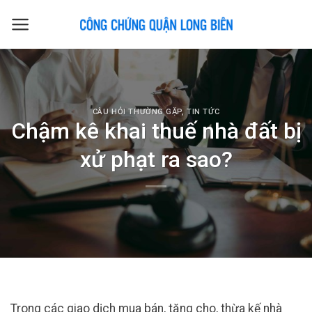
Skip
to
content
CÂU HỎI THƯỜNG GẶP
,
TIN TỨC
Chậm kê khai thuế nhà đất bị
xử phạt ra sao?
Trong các giao dịch mua bán, tặng cho, thừa kế nhà