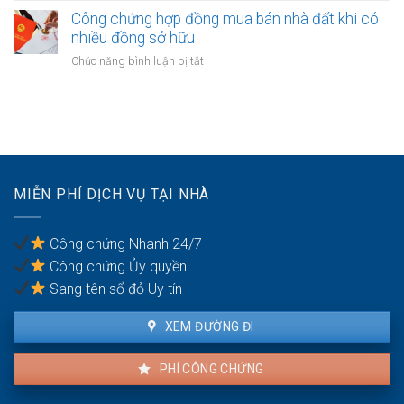
và
thường
chứng
Công chứng hợp đồng mua bán nhà đất khi có
chồng
bảo
hợp
nhiều đồng sở hữu
với
hiểm
đồng
tài
ở
Chức năng bình luận bị tắt
bảo
sản
Công
lãnh
trong
chứng
nghĩa
khu
hợp
vụ
du
đồng
giữa
lịch
mua
vợ
bán
chồng
nhà
MIỄN PHÍ DỊCH VỤ TẠI NHÀ
đất
khi
có
Công chứng Nhanh 24/7
nhiều
Công chứng Ủy quyền
đồng
sở
Sang tên sổ đỏ Uy tín
hữu
XEM ĐƯỜNG ĐI
PHÍ CÔNG CHỨNG