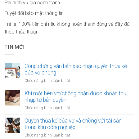
Phí dịch vụ giá cạnh tranh.
Tuyệt đối bảo mật thông tin.
Trả lại 100% tiền phí nếu không hoàn thành đúng và đầy đủ
theo thỏa thuận.
TIN MỚI
Công chứng văn bản xác nhận quyền thừa kế
của vợ chồng
ở
Chức năng bình luận bị tắt
Công
chứng
Khi một bên vợ/chồng nhận được khoản thu
văn
nhập từ bản quyền
bản
ở
Chức năng bình luận bị tắt
xác
Khi
nhận
một
Quyền thừa kế của vợ và chồng với tài sản
quyền
bên
trong khu công nghiệp
thừa
vợ/chồng
kế
ở
Chức năng bình luận bị tắt
nhận