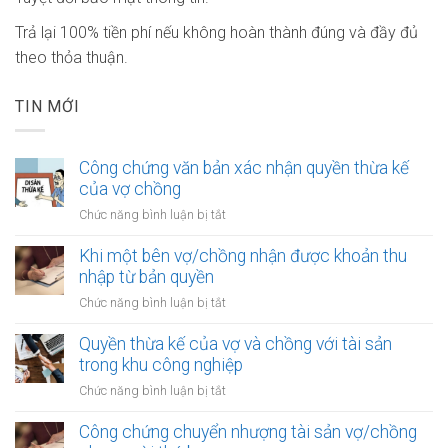
Trả lại 100% tiền phí nếu không hoàn thành đúng và đầy đủ
theo thỏa thuận.
TIN MỚI
Công chứng văn bản xác nhận quyền thừa kế
của vợ chồng
ở
Chức năng bình luận bị tắt
Công
chứng
Khi một bên vợ/chồng nhận được khoản thu
văn
nhập từ bản quyền
bản
ở
Chức năng bình luận bị tắt
xác
Khi
nhận
một
Quyền thừa kế của vợ và chồng với tài sản
quyền
bên
trong khu công nghiệp
thừa
vợ/chồng
kế
ở
Chức năng bình luận bị tắt
nhận
của
Quyền
được
vợ
thừa
Công chứng chuyển nhượng tài sản vợ/chồng
khoản
chồng
kế