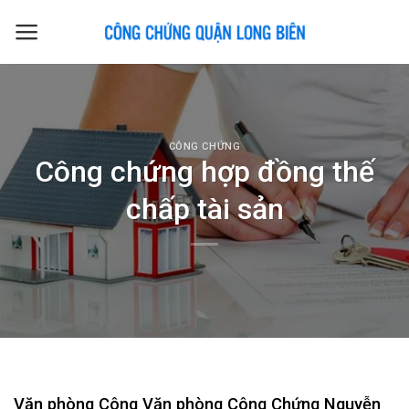
Skip
to
content
CÔNG CHỨNG
Công chứng hợp đồng thế
chấp tài sản
Văn phòng Công
Văn phòng Công Chứng
Nguyễn