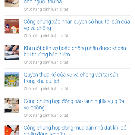
cho người thứ ba
thu
của
nhập
ở
Chức năng bình luận bị tắt
vợ
từ
Công
và
bản
chứng
Công chứng xác nhận quyền sở hữu tài sản của
chồng
quyền
chuyển
vợ và chồng
với
nhượng
tài
ở
Chức năng bình luận bị tắt
tài
sản
Công
sản
trong
chứng
Khi một bên vợ hoặc chồng nhận được khoản
vợ/chồng
khu
xác
bồi thường bảo hiểm
cho
công
nhận
người
ở
Chức năng bình luận bị tắt
nghiệp
quyền
thứ
Khi
sở
ba
một
Quyền thừa kế của vợ và chồng với tài sản
hữu
bên
trong khu du lịch
tài
vợ
sản
ở
Chức năng bình luận bị tắt
hoặc
của
Quyền
chồng
vợ
thừa
Công chứng hợp đồng bảo lãnh nghĩa vụ giữa
nhận
và
kế
vợ chồng
được
chồng
của
khoản
ở
Chức năng bình luận bị tắt
vợ
bồi
Công
và
thường
chứng
Công chứng hợp đồng mua bán nhà đất khi có
chồng
bảo
hợp
nhiều đồng sở hữu
với