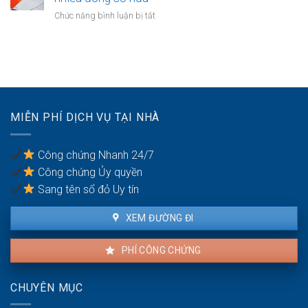
hiểm
đồng
tài
ở
Chức năng bình luận bị tắt
bảo
sản
Công
lãnh
trong
chứng
nghĩa
khu
hợp
vụ
du
đồng
giữa
lịch
mua
vợ
bán
chồng
nhà
MIỄN PHÍ DỊCH VỤ TẠI NHÀ
đất
khi
có
Công chứng Nhanh 24/7
nhiều
Công chứng Ủy quyền
đồng
sở
Sang tên sổ đỏ Uy tín
hữu
XEM ĐƯỜNG ĐI
PHÍ CÔNG CHỨNG
CHUYÊN MỤC