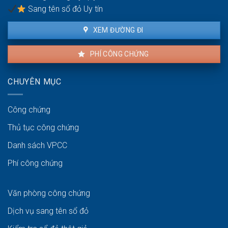
sở
Sang tên sổ đỏ Uy tín
hữu
XEM ĐƯỜNG ĐI
PHÍ CÔNG CHỨNG
CHUYÊN MỤC
Công chứng
Thủ tục công chứng
Danh sách VPCC
Phí công chứng
Văn phòng công chứng
Dịch vụ sang tên sổ đỏ