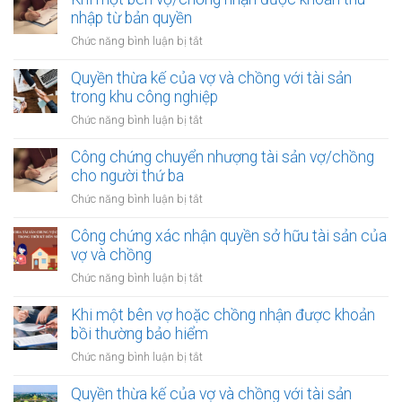
văn
nhập từ bản quyền
bản
ở
Chức năng bình luận bị tắt
xác
Khi
nhận
một
Quyền thừa kế của vợ và chồng với tài sản
quyền
bên
trong khu công nghiệp
thừa
vợ/chồng
kế
ở
Chức năng bình luận bị tắt
nhận
của
Quyền
được
vợ
thừa
Công chứng chuyển nhượng tài sản vợ/chồng
khoản
chồng
kế
cho người thứ ba
thu
của
nhập
ở
Chức năng bình luận bị tắt
vợ
từ
Công
và
bản
chứng
Công chứng xác nhận quyền sở hữu tài sản của
chồng
quyền
chuyển
vợ và chồng
với
nhượng
tài
ở
Chức năng bình luận bị tắt
tài
sản
Công
sản
trong
chứng
Khi một bên vợ hoặc chồng nhận được khoản
vợ/chồng
khu
xác
bồi thường bảo hiểm
cho
công
nhận
người
ở
Chức năng bình luận bị tắt
nghiệp
quyền
thứ
Khi
sở
ba
một
Quyền thừa kế của vợ và chồng với tài sản
hữu