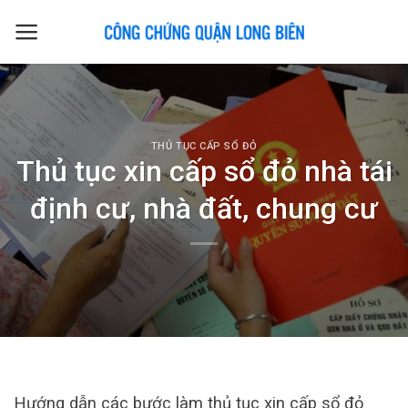
Skip
to
content
THỦ TỤC CẤP SỔ ĐỎ
Thủ tục xin cấp sổ đỏ nhà tái
định cư, nhà đất, chung cư
Hướng dẫn các bước làm thủ tục xin cấp sổ đỏ