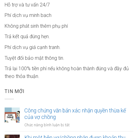
Hỗ trợ và tư vấn 24/7
Phí dịch vụ minh bach
Không phát sinh thêm phụ phí
Trả kết quả đúng hẹn.
Phí dịch vụ giá cạnh tranh.
Tuyệt đối bảo mật thông tin.
Trả lại 100% tiền phí nếu không hoàn thành đúng và đầy đủ
theo thỏa thuận.
TIN MỚI
Công chứng văn bản xác nhận quyền thừa kế
của vợ chồng
ở
Chức năng bình luận bị tắt
Công
chứng
Khi một bên vợ/chồng nhận được khoản thu