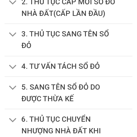
2. THỦ TỤC CẤP MỚI SỔ ĐỎ
NHÀ ĐẤT(CẤP LẦN ĐẦU)
3. THỦ TỤC SANG TÊN SỔ
ĐỎ
4. TƯ VẤN TÁCH SỔ ĐỎ
5. SANG TÊN SỔ ĐỎ DO
ĐƯỢC THỪA KẾ
6. THỦ TỤC CHUYỂN
NHƯỢNG NHÀ ĐẤT KHI