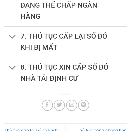
ĐANG THẾ CHẤP NGÂN
HÀNG
7. THỦ TỤC CẤP LẠI SỔ ĐỎ
KHI BỊ MẤT
8. THỦ TỤC XIN CẤP SỔ ĐỎ
NHÀ TÁI ĐỊNH CƯ
Thủ tục cấp lại sổ đỏ khi bị
Thủ tục công chứng hợp