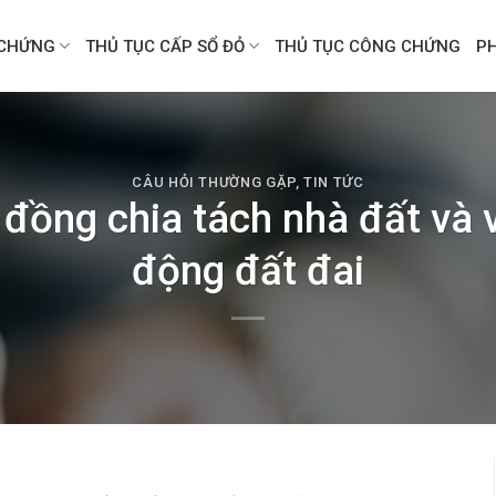
CHỨNG
THỦ TỤC CẤP SỔ ĐỎ
THỦ TỤC CÔNG CHỨNG
P
CÂU HỎI THƯỜNG GẶP
,
TIN TỨC
đồng chia tách nhà đất và v
động đất đai