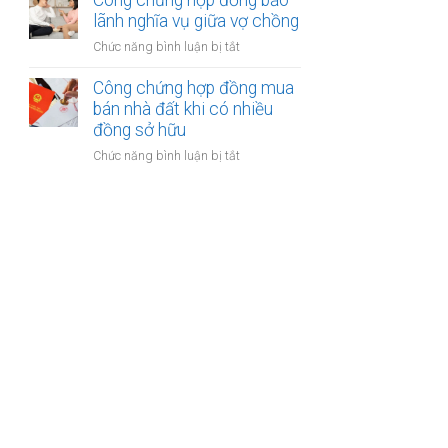
Công chứng hợp đồng bảo
được
kế
lãnh nghĩa vụ giữa vợ chồng
khoản
của
bồi
ở
Chức năng bình luận bị tắt
vợ
thường
Công
và
bảo
chứng
Công chứng hợp đồng mua
chồng
hiểm
hợp
bán nhà đất khi có nhiều
với
đồng
đồng sở hữu
tài
bảo
sản
ở
Chức năng bình luận bị tắt
lãnh
trong
Công
nghĩa
khu
chứng
vụ
du
hợp
giữa
lịch
đồng
vợ
mua
chồng
bán
nhà
đất
khi
có
nhiều
đồng
sở
hữu