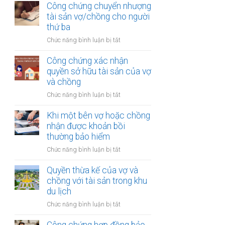
thừa
Công chứng chuyển nhượng
thu
kế
tài sản vợ/chồng cho người
nhập
của
thứ ba
từ
vợ
bản
ở
Chức năng bình luận bị tắt
và
quyền
Công
chồng
chứng
Công chứng xác nhận
với
chuyển
quyền sở hữu tài sản của vợ
tài
nhượng
và chồng
sản
tài
trong
ở
Chức năng bình luận bị tắt
sản
khu
Công
vợ/chồng
công
chứng
Khi một bên vợ hoặc chồng
cho
nghiệp
xác
nhận được khoản bồi
người
nhận
thường bảo hiểm
thứ
quyền
ba
ở
Chức năng bình luận bị tắt
sở
Khi
hữu
một
Quyền thừa kế của vợ và
tài
bên
chồng với tài sản trong khu
sản
vợ
du lịch
của
hoặc
vợ
ở
Chức năng bình luận bị tắt
chồng
và
Quyền
nhận
chồng
thừa