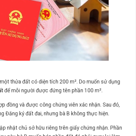
 một thửa đất có diện tích 200 m². Do muốn sử dụng
ất
để mỗi người được đứng tên phần 100 m².
ợp đồng và được công chứng viên xác nhận. Sau đó,
ng Đăng ký đất đai, nhưng bà B không thực hiện.
ập nhật chủ sở hữu riêng trên giấy chứng nhận. Phần