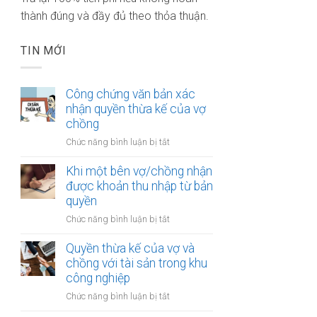
thành đúng và đầy đủ theo thỏa thuận.
TIN MỚI
Công chứng văn bản xác
nhận quyền thừa kế của vợ
chồng
ở
Chức năng bình luận bị tắt
Công
chứng
Khi một bên vợ/chồng nhận
văn
được khoản thu nhập từ bản
bản
quyền
xác
ở
Chức năng bình luận bị tắt
nhận
Khi
quyền
một
Quyền thừa kế của vợ và
thừa
bên
chồng với tài sản trong khu
kế
vợ/chồng
công nghiệp
của
nhận
vợ
ở
Chức năng bình luận bị tắt
được
chồng
Quyền
khoản