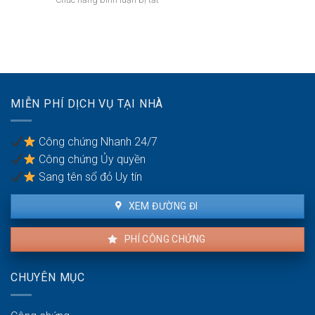
bảo
sản
Công
lãnh
trong
chứng
nghĩa
khu
hợp
vụ
du
đồng
giữa
lịch
mua
vợ
bán
chồng
nhà
MIỄN PHÍ DỊCH VỤ TẠI NHÀ
đất
khi
có
Công chứng Nhanh 24/7
nhiều
Công chứng Ủy quyền
đồng
sở
Sang tên sổ đỏ Uy tín
hữu
XEM ĐƯỜNG ĐI
PHÍ CÔNG CHỨNG
CHUYÊN MỤC