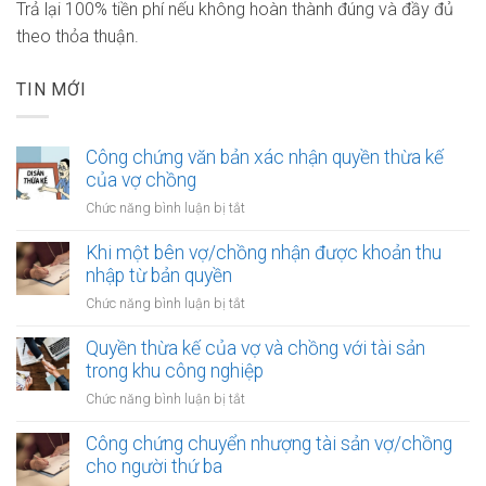
Trả lại 100% tiền phí nếu không hoàn thành đúng và đầy đủ
theo thỏa thuận.
TIN MỚI
Công chứng văn bản xác nhận quyền thừa kế
của vợ chồng
ở
Chức năng bình luận bị tắt
Công
chứng
Khi một bên vợ/chồng nhận được khoản thu
văn
nhập từ bản quyền
bản
ở
Chức năng bình luận bị tắt
xác
Khi
nhận
một
Quyền thừa kế của vợ và chồng với tài sản
quyền
bên
trong khu công nghiệp
thừa
vợ/chồng
kế
ở
Chức năng bình luận bị tắt
nhận
của
Quyền
được
vợ
thừa
Công chứng chuyển nhượng tài sản vợ/chồng
khoản
chồng
kế
cho người thứ ba
thu
của