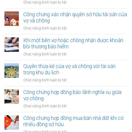
nhập
ở
Chức năng bình luận bị tắt
vợ
từ
Công
và
bản
chứng
Công chứng xác nhận quyền sở hữu tài sản của
chồng
quyền
chuyển
vợ và chồng
với
nhượng
tài
ở
Chức năng bình luận bị tắt
tài
sản
Công
sản
trong
chứng
Khi một bên vợ hoặc chồng nhận được khoản
vợ/chồng
khu
xác
bồi thường bảo hiểm
cho
công
nhận
người
ở
Chức năng bình luận bị tắt
nghiệp
quyền
thứ
Khi
sở
ba
một
Quyền thừa kế của vợ và chồng với tài sản
hữu
bên
trong khu du lịch
tài
vợ
sản
ở
Chức năng bình luận bị tắt
hoặc
của
Quyền
chồng
vợ
thừa
Công chứng hợp đồng bảo lãnh nghĩa vụ giữa
nhận
và
kế
vợ chồng
được
chồng
của
khoản
ở
Chức năng bình luận bị tắt
vợ
bồi
Công
và
thường
chứng
Công chứng hợp đồng mua bán nhà đất khi có
chồng
bảo
hợp
nhiều đồng sở hữu
với
hiểm
đồng
tài
ở
Chức năng bình luận bị tắt