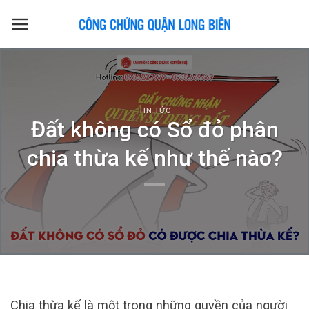
Skip
to
content
TIN TỨC
Đất không có Sổ đỏ phân
chia thừa kế như thế nào?
Chia thừa kế là một trong những quyền của người