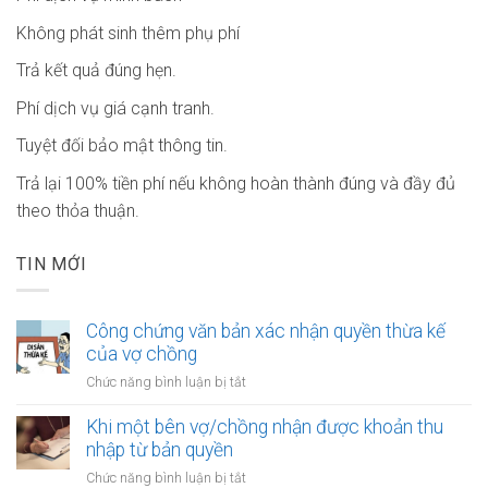
Không phát sinh thêm phụ phí
Trả kết quả đúng hẹn.
Phí dịch vụ giá cạnh tranh.
Tuyệt đối bảo mật thông tin.
Trả lại 100% tiền phí nếu không hoàn thành đúng và đầy đủ
theo thỏa thuận.
TIN MỚI
Công chứng văn bản xác nhận quyền thừa kế
của vợ chồng
ở
Chức năng bình luận bị tắt
Công
chứng
Khi một bên vợ/chồng nhận được khoản thu
văn
nhập từ bản quyền
bản
ở
Chức năng bình luận bị tắt
xác