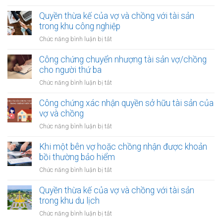
Khi
nhận
một
Quyền thừa kế của vợ và chồng với tài sản
quyền
bên
trong khu công nghiệp
thừa
vợ/chồng
kế
ở
Chức năng bình luận bị tắt
nhận
của
Quyền
được
vợ
thừa
Công chứng chuyển nhượng tài sản vợ/chồng
khoản
chồng
kế
cho người thứ ba
thu
của
nhập
ở
Chức năng bình luận bị tắt
vợ
từ
Công
và
bản
chứng
Công chứng xác nhận quyền sở hữu tài sản của
chồng
quyền
chuyển
vợ và chồng
với
nhượng
tài
ở
Chức năng bình luận bị tắt
tài
sản
Công
sản
trong
chứng
Khi một bên vợ hoặc chồng nhận được khoản
vợ/chồng
khu
xác
bồi thường bảo hiểm
cho
công
nhận
người
ở
Chức năng bình luận bị tắt
nghiệp
quyền
thứ
Khi
sở
ba
một
Quyền thừa kế của vợ và chồng với tài sản
hữu
bên
trong khu du lịch
tài
vợ
sản
ở
Chức năng bình luận bị tắt
hoặc
của