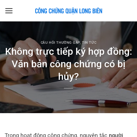
Skip
to
content
CÂU HỎI THƯỜNG GẶP
,
TIN TỨC
Không trực tiếp ký hợp đồng:
Văn bản công chứng có bị
hủy?
Trong hoạt động công chứng, nguyên tắc
người