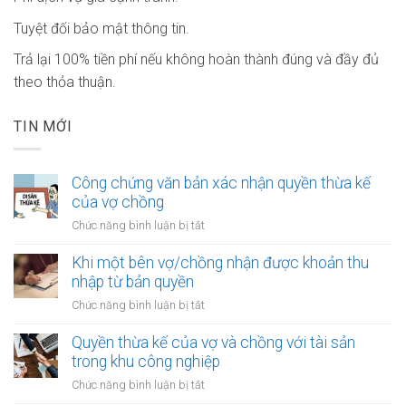
Tuyệt đối bảo mật thông tin.
Trả lại 100% tiền phí nếu không hoàn thành đúng và đầy đủ
theo thỏa thuận.
TIN MỚI
Công chứng văn bản xác nhận quyền thừa kế
của vợ chồng
ở
Chức năng bình luận bị tắt
Công
chứng
Khi một bên vợ/chồng nhận được khoản thu
văn
nhập từ bản quyền
bản
ở
Chức năng bình luận bị tắt
xác
Khi
nhận
một
Quyền thừa kế của vợ và chồng với tài sản
quyền
bên
trong khu công nghiệp
thừa
vợ/chồng
kế
ở
Chức năng bình luận bị tắt
nhận
của
Quyền