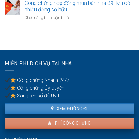
thường
chứng
Công chứng hợp đồng mua bán nhà đất khi có
chồng
bảo
hợp
nhiều đồng sở hữu
với
hiểm
đồng
tài
ở
Chức năng bình luận bị tắt
bảo
sản
Công
lãnh
trong
chứng
nghĩa
khu
hợp
vụ
du
đồng
giữa
lịch
mua
vợ
bán
chồng
nhà
MIỄN PHÍ DỊCH VỤ TẠI NHÀ
đất
khi
có
Công chứng Nhanh 24/7
nhiều
Công chứng Ủy quyền
đồng
sở
Sang tên sổ đỏ Uy tín
hữu
XEM ĐƯỜNG ĐI
PHÍ CÔNG CHỨNG