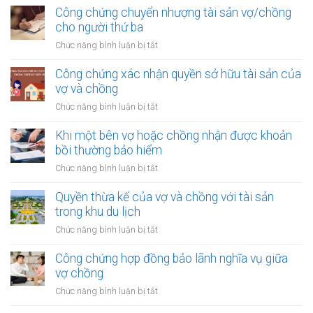
được
vợ
thừa
Công chứng chuyển nhượng tài sản vợ/chồng
khoản
chồng
kế
cho người thứ ba
thu
của
nhập
ở
Chức năng bình luận bị tắt
vợ
từ
Công
và
bản
chứng
Công chứng xác nhận quyền sở hữu tài sản của
chồng
quyền
chuyển
vợ và chồng
với
nhượng
tài
ở
Chức năng bình luận bị tắt
tài
sản
Công
sản
trong
chứng
Khi một bên vợ hoặc chồng nhận được khoản
vợ/chồng
khu
xác
bồi thường bảo hiểm
cho
công
nhận
người
ở
Chức năng bình luận bị tắt
nghiệp
quyền
thứ
Khi
sở
ba
một
Quyền thừa kế của vợ và chồng với tài sản
hữu
bên
trong khu du lịch
tài
vợ
sản
ở
Chức năng bình luận bị tắt
hoặc
của
Quyền
chồng
vợ
thừa
Công chứng hợp đồng bảo lãnh nghĩa vụ giữa
nhận
và
kế
vợ chồng
được
chồng
của
khoản
ở
Chức năng bình luận bị tắt
vợ
bồi
Công
và