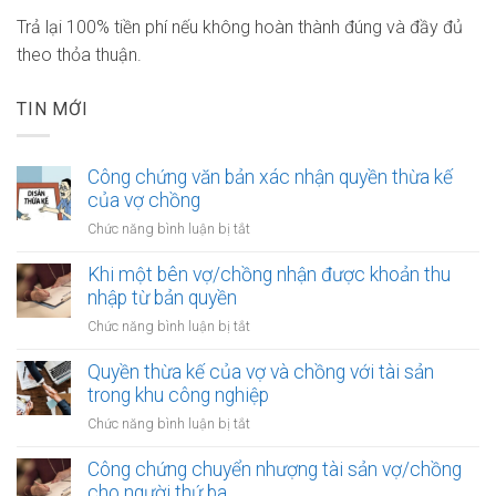
Trả lại 100% tiền phí nếu không hoàn thành đúng và đầy đủ
theo thỏa thuận.
TIN MỚI
Công chứng văn bản xác nhận quyền thừa kế
của vợ chồng
ở
Chức năng bình luận bị tắt
Công
chứng
Khi một bên vợ/chồng nhận được khoản thu
văn
nhập từ bản quyền
bản
ở
Chức năng bình luận bị tắt
xác
Khi
nhận
một
Quyền thừa kế của vợ và chồng với tài sản
quyền
bên
trong khu công nghiệp
thừa
vợ/chồng
kế
ở
Chức năng bình luận bị tắt
nhận
của
Quyền
được
vợ
thừa
Công chứng chuyển nhượng tài sản vợ/chồng
khoản
chồng
kế
cho người thứ ba
thu