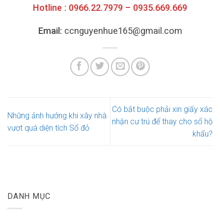
Hotline : 0966.22.7979 – 0935.669.669
Email:
ccnguyenhue165@gmail.com
Có bắt buộc phải xin giấy xác
Những ảnh hưởng khi xây nhà
nhận cư trú để thay cho sổ hộ
vượt quá diện tích Sổ đỏ
khẩu?
DANH MỤC