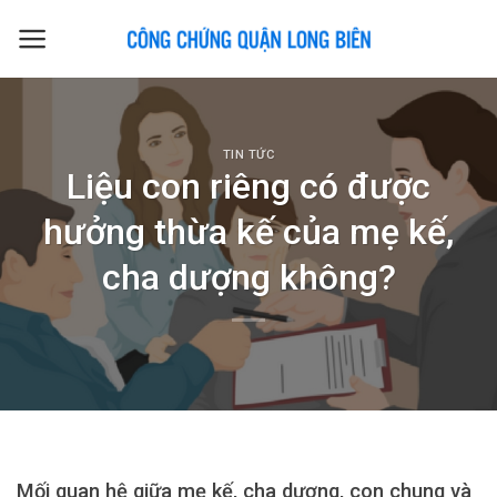
Skip
to
content
TIN TỨC
Liệu con riêng có được
hưởng thừa kế của mẹ kế,
cha dượng không?
Mối quan hệ giữa mẹ kế, cha dượng, con chung và