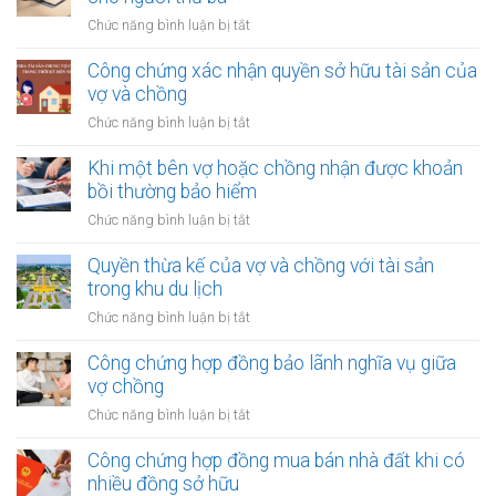
của
nhập
ở
Chức năng bình luận bị tắt
vợ
từ
Công
và
bản
chứng
Công chứng xác nhận quyền sở hữu tài sản của
chồng
quyền
chuyển
vợ và chồng
với
nhượng
tài
ở
Chức năng bình luận bị tắt
tài
sản
Công
sản
trong
chứng
Khi một bên vợ hoặc chồng nhận được khoản
vợ/chồng
khu
xác
bồi thường bảo hiểm
cho
công
nhận
người
ở
Chức năng bình luận bị tắt
nghiệp
quyền
thứ
Khi
sở
ba
một
Quyền thừa kế của vợ và chồng với tài sản
hữu
bên
trong khu du lịch
tài
vợ
sản
ở
Chức năng bình luận bị tắt
hoặc
của
Quyền
chồng
vợ
thừa
Công chứng hợp đồng bảo lãnh nghĩa vụ giữa
nhận
và
kế
vợ chồng
được
chồng
của
khoản
ở
Chức năng bình luận bị tắt
vợ
bồi
Công
và
thường
chứng
Công chứng hợp đồng mua bán nhà đất khi có
chồng
bảo
hợp
nhiều đồng sở hữu
với
hiểm