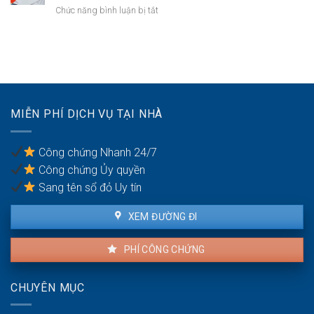
đồng
tài
ở
Chức năng bình luận bị tắt
bảo
sản
Công
lãnh
trong
chứng
nghĩa
khu
hợp
vụ
du
đồng
giữa
lịch
mua
vợ
bán
chồng
nhà
MIỄN PHÍ DỊCH VỤ TẠI NHÀ
đất
khi
có
Công chứng Nhanh 24/7
nhiều
Công chứng Ủy quyền
đồng
sở
Sang tên sổ đỏ Uy tín
hữu
XEM ĐƯỜNG ĐI
PHÍ CÔNG CHỨNG
CHUYÊN MỤC