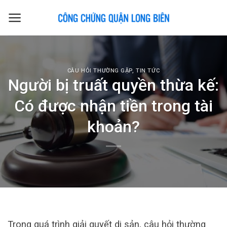
Skip
to
content
CÂU HỎI THƯỜNG GẶP
,
TIN TỨC
Người bị truất quyền thừa kế:
Có được nhận tiền trong tài
khoản?
Trong quá trình giải quyết di sản, câu hỏi thường