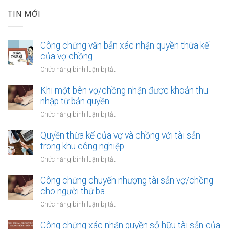
TIN MỚI
Công chứng văn bản xác nhận quyền thừa kế
của vợ chồng
ở
Chức năng bình luận bị tắt
Công
chứng
Khi một bên vợ/chồng nhận được khoản thu
văn
nhập từ bản quyền
bản
ở
Chức năng bình luận bị tắt
xác
Khi
nhận
một
Quyền thừa kế của vợ và chồng với tài sản
quyền
bên
trong khu công nghiệp
thừa
vợ/chồng
kế
ở
Chức năng bình luận bị tắt
nhận
của
Quyền
được
vợ
thừa
Công chứng chuyển nhượng tài sản vợ/chồng
khoản
chồng
kế
cho người thứ ba
thu
của
nhập
ở
Chức năng bình luận bị tắt
vợ
từ
Công
và
bản
chứng
Công chứng xác nhận quyền sở hữu tài sản của
chồng