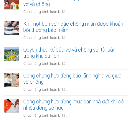
quyền
chuyển
vợ và chồng
với
nhượng
tài
ở
Chức năng bình luận bị tắt
tài
sản
Công
sản
trong
chứng
Khi một bên vợ hoặc chồng nhận được khoản
vợ/chồng
khu
xác
bồi thường bảo hiểm
cho
công
nhận
người
ở
Chức năng bình luận bị tắt
nghiệp
quyền
thứ
Khi
sở
ba
một
Quyền thừa kế của vợ và chồng với tài sản
hữu
bên
trong khu du lịch
tài
vợ
sản
ở
Chức năng bình luận bị tắt
hoặc
của
Quyền
chồng
vợ
thừa
Công chứng hợp đồng bảo lãnh nghĩa vụ giữa
nhận
và
kế
vợ chồng
được
chồng
của
khoản
ở
Chức năng bình luận bị tắt
vợ
bồi
Công
và
thường
chứng
Công chứng hợp đồng mua bán nhà đất khi có
chồng
bảo
hợp
nhiều đồng sở hữu
với
hiểm
đồng
tài
ở
Chức năng bình luận bị tắt
bảo
sản
Công
lãnh
trong
chứng
nghĩa
khu