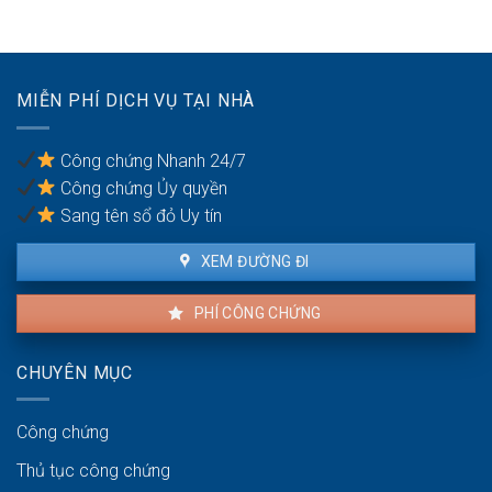
hợp
vụ
du
đồng
giữa
lịch
mua
vợ
bán
chồng
nhà
MIỄN PHÍ DỊCH VỤ TẠI NHÀ
đất
khi
có
Công chứng Nhanh 24/7
nhiều
Công chứng Ủy quyền
đồng
sở
Sang tên sổ đỏ Uy tín
hữu
XEM ĐƯỜNG ĐI
PHÍ CÔNG CHỨNG
CHUYÊN MỤC
Công chứng
Thủ tục công chứng