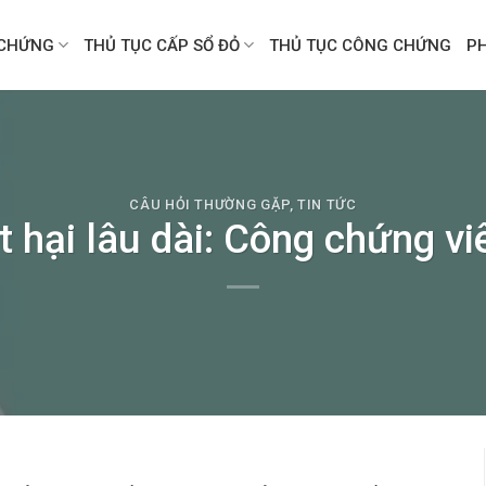
CHỨNG
THỦ TỤC CẤP SỔ ĐỎ
THỦ TỤC CÔNG CHỨNG
P
CÂU HỎI THƯỜNG GẶP
,
TIN TỨC
t hại lâu dài: Công chứng vi