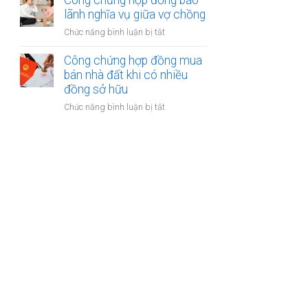
Công chứng hợp đồng bảo
được
kế
lãnh nghĩa vụ giữa vợ chồng
khoản
của
bồi
ở
Chức năng bình luận bị tắt
vợ
thường
Công
và
bảo
chứng
Công chứng hợp đồng mua
chồng
hiểm
hợp
bán nhà đất khi có nhiều
với
đồng
đồng sở hữu
tài
bảo
sản
ở
Chức năng bình luận bị tắt
lãnh
trong
Công
nghĩa
khu
chứng
vụ
du
hợp
giữa
lịch
đồng
vợ
mua
chồng
bán
nhà
đất
khi
có
nhiều
đồng
sở
hữu