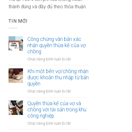
thành đúng và đầy đủ theo thỏa thuận.
TIN MỚI
Công chứng văn bản xác
nhận quyền thừa kế của vợ
chồng
ở
Chức năng bình luận bị tắt
Công
chứng
Khi một bên vợ/chồng nhận
văn
được khoản thu nhập từ bản
bản
quyền
xác
ở
Chức năng bình luận bị tắt
nhận
Khi
quyền
một
Quyền thừa kế của vợ và
thừa
bên
chồng với tài sản trong khu
kế
vợ/chồng
công nghiệp
của
nhận
vợ
ở
Chức năng bình luận bị tắt
được
chồng
Quyền
khoản