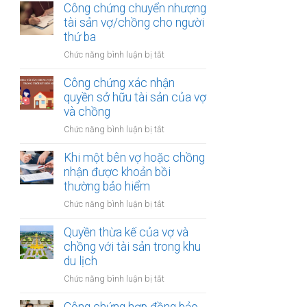
thừa
Công chứng chuyển nhượng
thu
kế
tài sản vợ/chồng cho người
nhập
của
thứ ba
từ
vợ
bản
ở
Chức năng bình luận bị tắt
và
quyền
Công
chồng
chứng
Công chứng xác nhận
với
chuyển
quyền sở hữu tài sản của vợ
tài
nhượng
và chồng
sản
tài
trong
ở
Chức năng bình luận bị tắt
sản
khu
Công
vợ/chồng
công
chứng
Khi một bên vợ hoặc chồng
cho
nghiệp
xác
nhận được khoản bồi
người
nhận
thường bảo hiểm
thứ
quyền
ba
ở
Chức năng bình luận bị tắt
sở
Khi
hữu
một
Quyền thừa kế của vợ và
tài
bên
chồng với tài sản trong khu
sản
vợ
du lịch
của
hoặc
vợ
ở
Chức năng bình luận bị tắt
chồng
và
Quyền
nhận
chồng
thừa