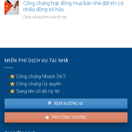
thường
chứng
Công chứng hợp đồng mua bán nhà đất khi có
chồng
bảo
hợp
nhiều đồng sở hữu
với
hiểm
đồng
tài
ở
Chức năng bình luận bị tắt
bảo
sản
Công
lãnh
trong
chứng
nghĩa
khu
hợp
vụ
du
đồng
giữa
lịch
mua
vợ
bán
chồng
nhà
MIỄN PHÍ DỊCH VỤ TẠI NHÀ
đất
khi
có
Công chứng Nhanh 24/7
nhiều
Công chứng Ủy quyền
đồng
sở
Sang tên sổ đỏ Uy tín
hữu
XEM ĐƯỜNG ĐI
PHÍ CÔNG CHỨNG