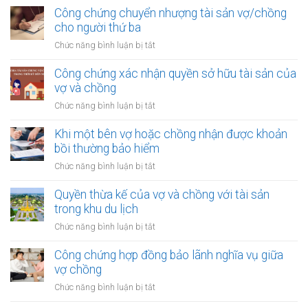
được
vợ
thừa
Công chứng chuyển nhượng tài sản vợ/chồng
khoản
chồng
kế
cho người thứ ba
thu
của
nhập
ở
Chức năng bình luận bị tắt
vợ
từ
Công
và
bản
chứng
Công chứng xác nhận quyền sở hữu tài sản của
chồng
quyền
chuyển
vợ và chồng
với
nhượng
tài
ở
Chức năng bình luận bị tắt
tài
sản
Công
sản
trong
chứng
Khi một bên vợ hoặc chồng nhận được khoản
vợ/chồng
khu
xác
bồi thường bảo hiểm
cho
công
nhận
người
ở
Chức năng bình luận bị tắt
nghiệp
quyền
thứ
Khi
sở
ba
một
Quyền thừa kế của vợ và chồng với tài sản
hữu
bên
trong khu du lịch
tài
vợ
sản
ở
Chức năng bình luận bị tắt
hoặc
của
Quyền
chồng
vợ
thừa
Công chứng hợp đồng bảo lãnh nghĩa vụ giữa
nhận
và
kế
vợ chồng
được
chồng
của
khoản
ở
Chức năng bình luận bị tắt
vợ
bồi
Công
và