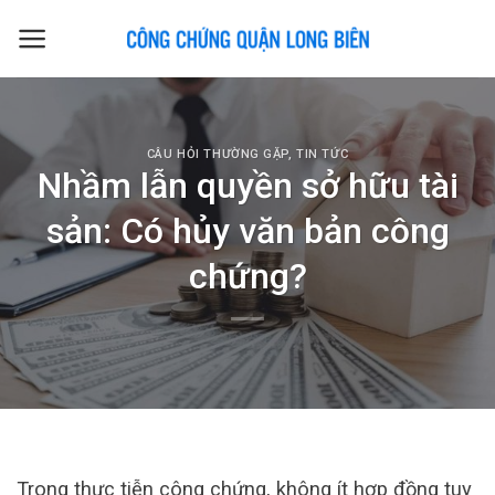
Skip
to
content
CÂU HỎI THƯỜNG GẶP
,
TIN TỨC
Nhầm lẫn quyền sở hữu tài
sản: Có hủy văn bản công
chứng?
Trong thực tiễn công chứng, không ít hợp đồng tuy