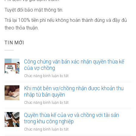
Tuyệt đối bảo mật thông tin.
Trả lại 100% tiền phí nếu không hoàn thành đúng và đầy đủ
theo thỏa thuận.
TIN MỚI
Công chứng văn bản xác nhận quyền thừa kế
của vợ chồng
ở
Chức năng bình luận bị tắt
Công
chứng
Khi một bên vợ/chồng nhận được khoản thu
văn
nhập từ bản quyền
bản
ở
Chức năng bình luận bị tắt
xác
Khi
nhận
một
Quyền thừa kế của vợ và chồng với tài sản
quyền
bên
trong khu công nghiệp
thừa
vợ/chồng
kế
ở
Chức năng bình luận bị tắt
nhận
của
Quyền