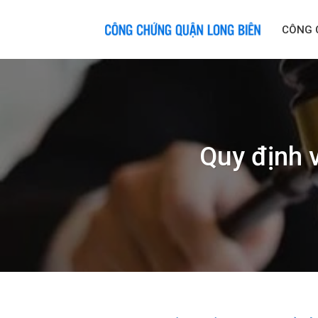
Skip
to
CÔNG 
content
Quy định v