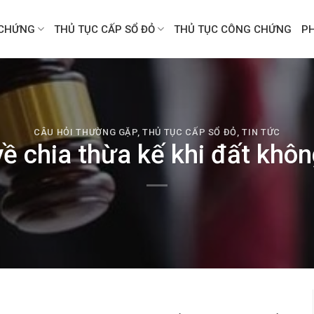
CHỨNG
THỦ TỤC CẤP SỔ ĐỎ
THỦ TỤC CÔNG CHỨNG
P
CÂU HỎI THƯỜNG GẶP
,
THỦ TỤC CẤP SỔ ĐỎ
,
TIN TỨC
ề chia thừa kế khi đất khô