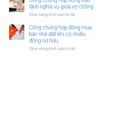
Công chứng hợp đồng bảo
được
kế
lãnh nghĩa vụ giữa vợ chồng
khoản
của
bồi
ở
Chức năng bình luận bị tắt
vợ
thường
Công
và
bảo
chứng
Công chứng hợp đồng mua
chồng
hiểm
hợp
bán nhà đất khi có nhiều
với
đồng
đồng sở hữu
tài
bảo
sản
ở
Chức năng bình luận bị tắt
lãnh
trong
Công
nghĩa
khu
chứng
vụ
du
hợp
giữa
lịch
đồng
vợ
mua
chồng
bán
nhà
đất
khi
có
nhiều
đồng
sở
hữu