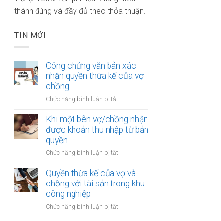
thành đúng và đầy đủ theo thỏa thuận.
TIN MỚI
Công chứng văn bản xác
nhận quyền thừa kế của vợ
chồng
ở
Chức năng bình luận bị tắt
Công
chứng
Khi một bên vợ/chồng nhận
văn
được khoản thu nhập từ bản
bản
quyền
xác
ở
Chức năng bình luận bị tắt
nhận
Khi
quyền
một
Quyền thừa kế của vợ và
thừa
bên
chồng với tài sản trong khu
kế
vợ/chồng
công nghiệp
của
nhận
vợ
ở
Chức năng bình luận bị tắt
được
chồng
Quyền
khoản