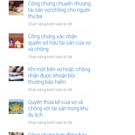
thừa
Công chứng chuyển nhượng
thu
kế
tài sản vợ/chồng cho người
nhập
của
thứ ba
từ
vợ
bản
ở
Chức năng bình luận bị tắt
và
quyền
Công
chồng
chứng
Công chứng xác nhận
với
chuyển
quyền sở hữu tài sản của vợ
tài
nhượng
và chồng
sản
tài
trong
ở
Chức năng bình luận bị tắt
sản
khu
Công
vợ/chồng
công
chứng
Khi một bên vợ hoặc chồng
cho
nghiệp
xác
nhận được khoản bồi
người
nhận
thường bảo hiểm
thứ
quyền
ba
ở
Chức năng bình luận bị tắt
sở
Khi
hữu
một
Quyền thừa kế của vợ và
tài
bên
chồng với tài sản trong khu
sản
vợ
du lịch
của
hoặc
vợ
ở
Chức năng bình luận bị tắt
chồng
và
Quyền
nhận
chồng
thừa