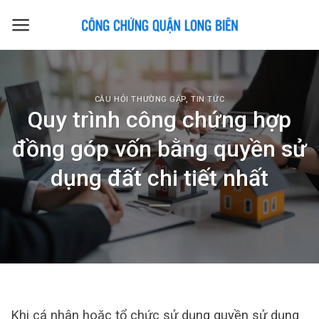
Skip
to
content
CÂU HỎI THƯỜNG GẶP
,
TIN TỨC
Quy trình công chứng hợp
đồng góp vốn bằng quyền sử
dụng đất chi tiết nhất
Khi cá nhân hoặc tổ chức sử dụng quyền sử dụng