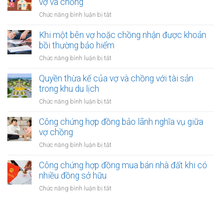
vợ và chồng
với
nhượng
tài
ở
Chức năng bình luận bị tắt
tài
sản
Công
sản
trong
chứng
Khi một bên vợ hoặc chồng nhận được khoản
vợ/chồng
khu
xác
bồi thường bảo hiểm
cho
công
nhận
người
ở
Chức năng bình luận bị tắt
nghiệp
quyền
thứ
Khi
sở
ba
một
Quyền thừa kế của vợ và chồng với tài sản
hữu
bên
trong khu du lịch
tài
vợ
sản
ở
Chức năng bình luận bị tắt
hoặc
của
Quyền
chồng
vợ
thừa
Công chứng hợp đồng bảo lãnh nghĩa vụ giữa
nhận
và
kế
vợ chồng
được
chồng
của
khoản
ở
Chức năng bình luận bị tắt
vợ
bồi
Công
và
thường
chứng
Công chứng hợp đồng mua bán nhà đất khi có
chồng
bảo
hợp
nhiều đồng sở hữu
với
hiểm
đồng
tài
ở
Chức năng bình luận bị tắt
bảo
sản
Công
lãnh
trong
chứng
nghĩa
khu
hợp
vụ