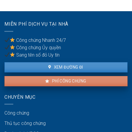
du
đồng
giữa
lịch
mua
vợ
bán
chồng
nhà
MIỄN PHÍ DỊCH VỤ TẠI NHÀ
đất
khi
có
Công chứng Nhanh 24/7
nhiều
Công chứng Ủy quyền
đồng
sở
Sang tên sổ đỏ Uy tín
hữu
XEM ĐƯỜNG ĐI
PHÍ CÔNG CHỨNG
CHUYÊN MỤC
Công chứng
Thủ tục công chứng