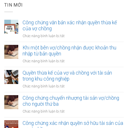
TIN MỚI
Công chứng văn bản xác nhận quyền thừa kế
của vợ chồng
ở
Chức năng bình luận bị tắt
Công
chứng
Khi một bên vợ/chồng nhận được khoản thu
văn
nhập từ bản quyền
bản
ở
Chức năng bình luận bị tắt
xác
Khi
nhận
một
Quyền thừa kế của vợ và chồng với tài sản
quyền
bên
trong khu công nghiệp
thừa
vợ/chồng
kế
ở
Chức năng bình luận bị tắt
nhận
của
Quyền
được
vợ
thừa
Công chứng chuyển nhượng tài sản vợ/chồng
khoản
chồng
kế
cho người thứ ba
thu
của
nhập
ở
Chức năng bình luận bị tắt
vợ
từ
Công
và
bản
chứng
Công chứng xác nhận quyền sở hữu tài sản của
chồng
quyền
chuyển