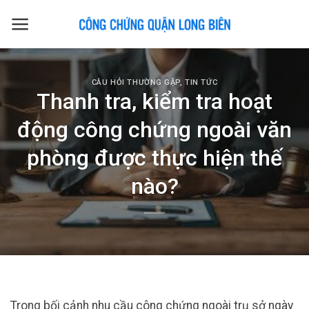
Skip
to
content
CÂU HỎI THƯỜNG GẶP
,
TIN TỨC
Thanh tra, kiểm tra hoạt
động công chứng ngoài văn
phòng được thực hiện thế
nào?
Trong bối cảnh nhu cầu công chứng ngoài trụ sở ngày