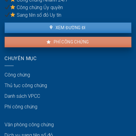
nhiều
Công chứng Ủy quyền
đồng
sở
Sang tên sổ đỏ Uy tín
hữu
XEM ĐƯỜNG ĐI
PHÍ CÔNG CHỨNG
CHUYÊN MỤC
Công chứng
Thủ tục công chứng
Danh sách VPCC
Phí công chứng
Văn phòng công chứng
Dịch vụ sang tên sổ đỏ