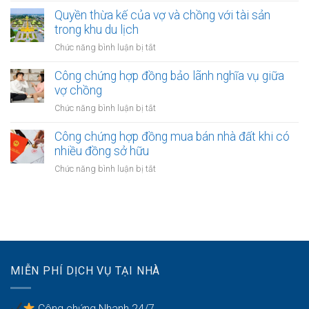
sở
ba
một
Quyền thừa kế của vợ và chồng với tài sản
hữu
bên
trong khu du lịch
tài
vợ
sản
ở
Chức năng bình luận bị tắt
hoặc
của
Quyền
chồng
vợ
thừa
Công chứng hợp đồng bảo lãnh nghĩa vụ giữa
nhận
và
kế
vợ chồng
được
chồng
của
khoản
ở
Chức năng bình luận bị tắt
vợ
bồi
Công
và
thường
chứng
Công chứng hợp đồng mua bán nhà đất khi có
chồng
bảo
hợp
nhiều đồng sở hữu
với
hiểm
đồng
tài
ở
Chức năng bình luận bị tắt
bảo
sản
Công
lãnh
trong
chứng
nghĩa
khu
hợp
vụ
du
đồng
giữa
lịch
mua
vợ
bán
chồng
nhà
MIỄN PHÍ DỊCH VỤ TẠI NHÀ
đất
khi
có
Công chứng Nhanh 24/7