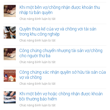
Công
chứng
Khi một bên vợ/chồng nhận được khoản thu
văn
nhập từ bản quyền
bản
ở
Chức năng bình luận bị tắt
xác
Khi
nhận
một
Quyền thừa kế của vợ và chồng với tài sản
quyền
bên
trong khu công nghiệp
thừa
vợ/chồng
kế
ở
Chức năng bình luận bị tắt
nhận
của
Quyền
được
vợ
thừa
Công chứng chuyển nhượng tài sản vợ/chồng
khoản
chồng
kế
cho người thứ ba
thu
của
nhập
ở
Chức năng bình luận bị tắt
vợ
từ
Công
và
bản
chứng
Công chứng xác nhận quyền sở hữu tài sản của
chồng
quyền
chuyển
vợ và chồng
với
nhượng
tài
ở
Chức năng bình luận bị tắt
tài
sản
Công
sản
trong
chứng
Khi một bên vợ hoặc chồng nhận được khoản
vợ/chồng
khu
xác
bồi thường bảo hiểm
cho
công
nhận
người
ở
Chức năng bình luận bị tắt
nghiệp
quyền
thứ
Khi