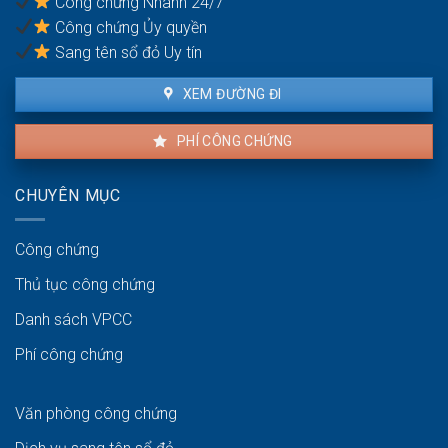
Công chứng Nhanh 24/7
nhiều
Công chứng Ủy quyền
đồng
sở
Sang tên sổ đỏ Uy tín
hữu
XEM ĐƯỜNG ĐI
PHÍ CÔNG CHỨNG
CHUYÊN MỤC
Công chứng
Thủ tục công chứng
Danh sách VPCC
Phí công chứng
Văn phòng công chứng