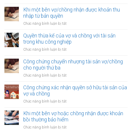
Công
chứng
Khi một bên vợ/chồng nhận được khoản thu
văn
nhập từ bản quyền
bản
ở
Chức năng bình luận bị tắt
xác
Khi
nhận
một
Quyền thừa kế của vợ và chồng với tài sản
quyền
bên
trong khu công nghiệp
thừa
vợ/chồng
kế
ở
Chức năng bình luận bị tắt
nhận
của
Quyền
được
vợ
thừa
Công chứng chuyển nhượng tài sản vợ/chồng
khoản
chồng
kế
cho người thứ ba
thu
của
nhập
ở
Chức năng bình luận bị tắt
vợ
từ
Công
và
bản
chứng
Công chứng xác nhận quyền sở hữu tài sản của
chồng
quyền
chuyển
vợ và chồng
với
nhượng
tài
ở
Chức năng bình luận bị tắt
tài
sản
Công
sản
trong
chứng
Khi một bên vợ hoặc chồng nhận được khoản
vợ/chồng
khu
xác
bồi thường bảo hiểm
cho
công
nhận
người
ở
Chức năng bình luận bị tắt
nghiệp
quyền
thứ