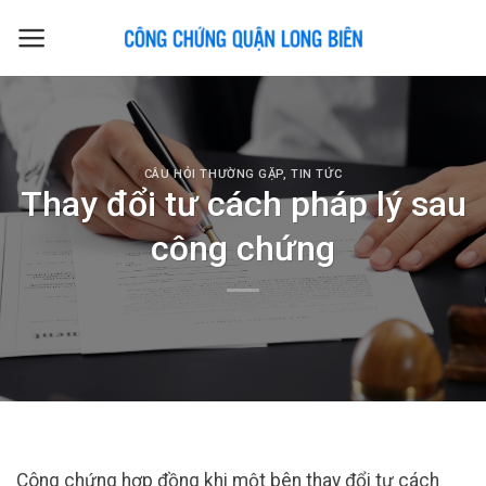
Skip
to
content
CÂU HỎI THƯỜNG GẶP
,
TIN TỨC
Thay đổi tư cách pháp lý sau
công chứng
Công chứng hợp đồng khi một bên thay đổi tư cách