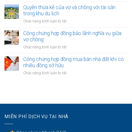
Khi
sở
ba
một
Quyền thừa kế của vợ và chồng với tài sản
hữu
bên
trong khu du lịch
tài
vợ
sản
ở
Chức năng bình luận bị tắt
hoặc
của
Quyền
chồng
vợ
thừa
Công chứng hợp đồng bảo lãnh nghĩa vụ giữa
nhận
và
kế
vợ chồng
được
chồng
của
khoản
ở
Chức năng bình luận bị tắt
vợ
bồi
Công
và
thường
chứng
Công chứng hợp đồng mua bán nhà đất khi có
chồng
bảo
hợp
nhiều đồng sở hữu
với
hiểm
đồng
tài
ở
Chức năng bình luận bị tắt
bảo
sản
Công
lãnh
trong
chứng
nghĩa
khu
hợp
vụ
du
đồng
giữa
lịch
mua
vợ
bán
chồng
nhà
MIỄN PHÍ DỊCH VỤ TẠI NHÀ
đất
khi
có