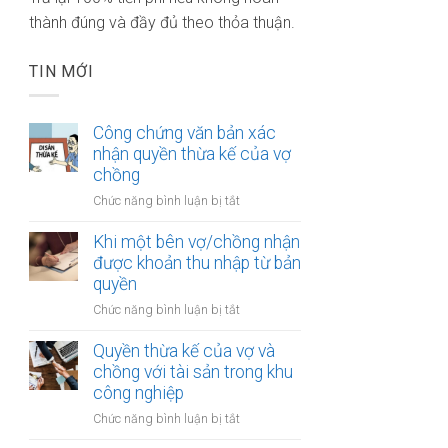
thành đúng và đầy đủ theo thỏa thuận.
TIN MỚI
Công chứng văn bản xác
nhận quyền thừa kế của vợ
chồng
ở
Chức năng bình luận bị tắt
Công
chứng
Khi một bên vợ/chồng nhận
văn
được khoản thu nhập từ bản
bản
quyền
xác
ở
Chức năng bình luận bị tắt
nhận
Khi
quyền
một
Quyền thừa kế của vợ và
thừa
bên
chồng với tài sản trong khu
kế
vợ/chồng
công nghiệp
của
nhận
vợ
ở
Chức năng bình luận bị tắt
được
chồng
Quyền
khoản