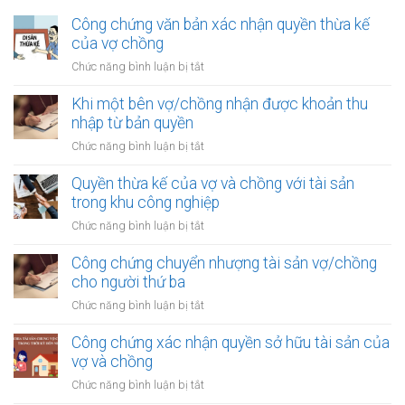
Công chứng văn bản xác nhận quyền thừa kế
của vợ chồng
ở
Chức năng bình luận bị tắt
Công
chứng
Khi một bên vợ/chồng nhận được khoản thu
văn
nhập từ bản quyền
bản
ở
Chức năng bình luận bị tắt
xác
Khi
nhận
một
Quyền thừa kế của vợ và chồng với tài sản
quyền
bên
trong khu công nghiệp
thừa
vợ/chồng
kế
ở
Chức năng bình luận bị tắt
nhận
của
Quyền
được
vợ
thừa
Công chứng chuyển nhượng tài sản vợ/chồng
khoản
chồng
kế
cho người thứ ba
thu
của
nhập
ở
Chức năng bình luận bị tắt
vợ
từ
Công
và
bản
chứng
Công chứng xác nhận quyền sở hữu tài sản của
chồng
quyền
chuyển
vợ và chồng
với
nhượng
tài
ở
Chức năng bình luận bị tắt
tài
sản
Công