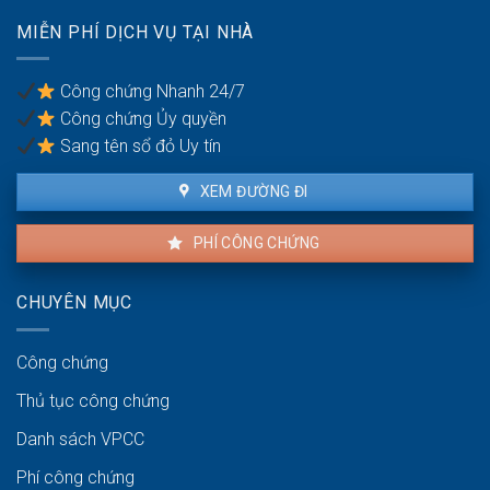
chồng
nhà
MIỄN PHÍ DỊCH VỤ TẠI NHÀ
đất
khi
có
Công chứng Nhanh 24/7
nhiều
Công chứng Ủy quyền
đồng
sở
Sang tên sổ đỏ Uy tín
hữu
XEM ĐƯỜNG ĐI
PHÍ CÔNG CHỨNG
CHUYÊN MỤC
Công chứng
Thủ tục công chứng
Danh sách VPCC
Phí công chứng