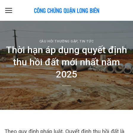
Skip
to
content
CÂU HỎI THƯỜNG GẶP
,
TIN TỨC
Thời hạn áp dụng quyết định
thu hồi đất mới nhất năm
2025
Theo quy định pháp luật, Quyết định thu hồi đất là