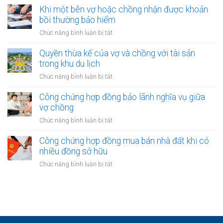
sản
trong
chứng
Khi một bên vợ hoặc chồng nhận được khoản
vợ/chồng
khu
xác
bồi thường bảo hiểm
cho
công
nhận
người
ở
Chức năng bình luận bị tắt
nghiệp
quyền
thứ
Khi
sở
ba
một
Quyền thừa kế của vợ và chồng với tài sản
hữu
bên
trong khu du lịch
tài
vợ
sản
ở
Chức năng bình luận bị tắt
hoặc
của
Quyền
chồng
vợ
thừa
Công chứng hợp đồng bảo lãnh nghĩa vụ giữa
nhận
và
kế
vợ chồng
được
chồng
của
khoản
ở
Chức năng bình luận bị tắt
vợ
bồi
Công
và
thường
chứng
Công chứng hợp đồng mua bán nhà đất khi có
chồng
bảo
hợp
nhiều đồng sở hữu
với
hiểm
đồng
tài
ở
Chức năng bình luận bị tắt
bảo
sản
Công
lãnh
trong
chứng
nghĩa
khu
hợp
vụ
du
đồng
giữa
lịch
mua
vợ
bán