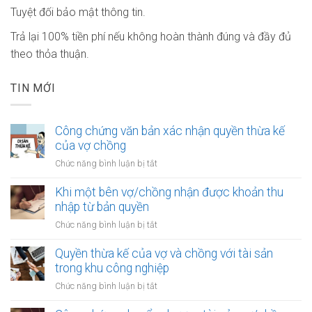
Tuyệt đối bảo mật thông tin.
Trả lại 100% tiền phí nếu không hoàn thành đúng và đầy đủ
theo thỏa thuận.
TIN MỚI
Công chứng văn bản xác nhận quyền thừa kế
của vợ chồng
ở
Chức năng bình luận bị tắt
Công
chứng
Khi một bên vợ/chồng nhận được khoản thu
văn
nhập từ bản quyền
bản
ở
Chức năng bình luận bị tắt
xác
Khi
nhận
một
Quyền thừa kế của vợ và chồng với tài sản
quyền
bên
trong khu công nghiệp
thừa
vợ/chồng
kế
ở
Chức năng bình luận bị tắt
nhận
của
Quyền
được
vợ