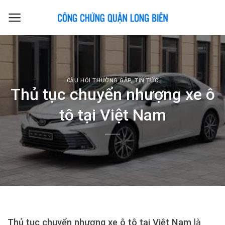
Skip
to
content
CÂU HỎI THƯỜNG GẶP
,
TIN TỨC
Thủ tục chuyển nhượng xe ô
tô tại Việt Nam
Thủ tục chuyển nhượng xe ô tô tại Việt Nam
là