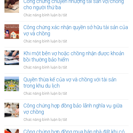
thừa
Công chứng chuyển nhượng tài sản vợ/chồng
khoản
chồng
kế
cho người thứ ba
thu
của
nhập
ở
Chức năng bình luận bị tắt
vợ
từ
Công
và
bản
chứng
Công chứng xác nhận quyền sở hữu tài sản của
chồng
quyền
chuyển
vợ và chồng
với
nhượng
tài
ở
Chức năng bình luận bị tắt
tài
sản
Công
sản
trong
chứng
Khi một bên vợ hoặc chồng nhận được khoản
vợ/chồng
khu
xác
bồi thường bảo hiểm
cho
công
nhận
người
ở
Chức năng bình luận bị tắt
nghiệp
quyền
thứ
Khi
sở
ba
một
Quyền thừa kế của vợ và chồng với tài sản
hữu
bên
trong khu du lịch
tài
vợ
sản
ở
Chức năng bình luận bị tắt
hoặc
của
Quyền
chồng
vợ
thừa
Công chứng hợp đồng bảo lãnh nghĩa vụ giữa
nhận
và
kế
vợ chồng
được
chồng
của
khoản
ở
Chức năng bình luận bị tắt
vợ
bồi
Công
và
thường
chứng
Công chứng hợp đồng mua bán nhà đất khi có
chồng