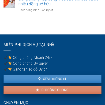
bảo
hợp
nhiều đồng sở hữu
với
hiểm
đồng
tài
ở
Chức năng bình luận bị tắt
bảo
sản
Công
lãnh
trong
chứng
nghĩa
khu
hợp
vụ
du
đồng
giữa
lịch
mua
vợ
bán
chồng
nhà
MIỄN PHÍ DỊCH VỤ TẠI NHÀ
đất
khi
có
Công chứng Nhanh 24/7
nhiều
Công chứng Ủy quyền
đồng
sở
Sang tên sổ đỏ Uy tín
hữu
XEM ĐƯỜNG ĐI
PHÍ CÔNG CHỨNG
CHUYÊN MỤC