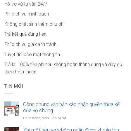
Hỗ trợ và tư vấn 24/7
Phí dịch vụ minh bach
Không phát sinh thêm phụ phí
Trả kết quả đúng hẹn.
Phí dịch vụ giá cạnh tranh.
Tuyệt đối bảo mật thông tin.
Trả lại 100% tiền phí nếu không hoàn thành đúng và đầy đủ
theo thỏa thuận.
TIN MỚI
Công chứng văn bản xác nhận quyền thừa kế
của vợ chồng
ở
Chức năng bình luận bị tắt
Công
chứng
Khi một bên vợ/chồng nhận được khoản thu