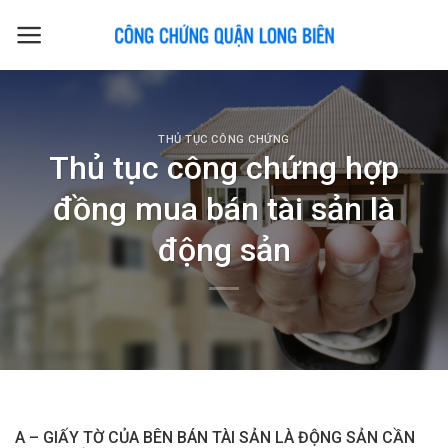
Skip
to
content
THỦ TỤC CÔNG CHỨNG
Thủ tục công chứng hợp
đồng mua bán tài sản là
động sản
A – GIẤY TỜ CỦA BÊN BÁN TÀI SẢN LÀ ĐỘNG SẢN CẦN