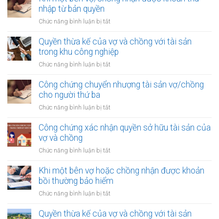
văn
nhập từ bản quyền
bản
ở
Chức năng bình luận bị tắt
xác
Khi
nhận
một
Quyền thừa kế của vợ và chồng với tài sản
quyền
bên
trong khu công nghiệp
thừa
vợ/chồng
kế
ở
Chức năng bình luận bị tắt
nhận
của
Quyền
được
vợ
thừa
Công chứng chuyển nhượng tài sản vợ/chồng
khoản
chồng
kế
cho người thứ ba
thu
của
nhập
ở
Chức năng bình luận bị tắt
vợ
từ
Công
và
bản
chứng
Công chứng xác nhận quyền sở hữu tài sản của
chồng
quyền
chuyển
vợ và chồng
với
nhượng
tài
ở
Chức năng bình luận bị tắt
tài
sản
Công
sản
trong
chứng
Khi một bên vợ hoặc chồng nhận được khoản
vợ/chồng
khu
xác
bồi thường bảo hiểm
cho
công
nhận
người
ở
Chức năng bình luận bị tắt
nghiệp
quyền
thứ
Khi
sở
ba
một
Quyền thừa kế của vợ và chồng với tài sản
hữu