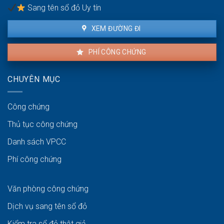
sở
Sang tên sổ đỏ Uy tín
hữu
XEM ĐƯỜNG ĐI
PHÍ CÔNG CHỨNG
CHUYÊN MỤC
Công chứng
Thủ tục công chứng
Danh sách VPCC
Phí công chứng
Văn phòng công chứng
Dịch vụ sang tên sổ đỏ
Kiểm tra sổ đỏ thật giả