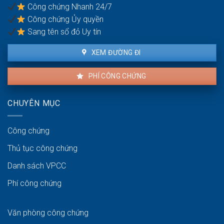
có
Công chứng Nhanh 24/7
nhiều
Công chứng Ủy quyền
đồng
sở
Sang tên sổ đỏ Uy tín
hữu
XEM ĐƯỜNG ĐI
PHÍ CÔNG CHỨNG
CHUYÊN MỤC
Công chứng
Thủ tục công chứng
Danh sách VPCC
Phí công chứng
Văn phòng công chứng