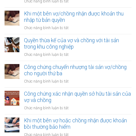
ở
Chức năng bình luận bị tắt
Công
chứng
Khi một bên vợ/chồng nhận được khoản thu
văn
nhập từ bản quyền
bản
ở
Chức năng bình luận bị tắt
xác
Khi
nhận
một
Quyền thừa kế của vợ và chồng với tài sản
quyền
bên
trong khu công nghiệp
thừa
vợ/chồng
kế
ở
Chức năng bình luận bị tắt
nhận
của
Quyền
được
vợ
thừa
Công chứng chuyển nhượng tài sản vợ/chồng
khoản
chồng
kế
cho người thứ ba
thu
của
nhập
ở
Chức năng bình luận bị tắt
vợ
từ
Công
và
bản
chứng
Công chứng xác nhận quyền sở hữu tài sản của
chồng
quyền
chuyển
vợ và chồng
với
nhượng
tài
ở
Chức năng bình luận bị tắt
tài
sản
Công
sản
trong
chứng
Khi một bên vợ hoặc chồng nhận được khoản
vợ/chồng
khu
xác
bồi thường bảo hiểm
cho
công
nhận
người
ở
Chức năng bình luận bị tắt
nghiệp