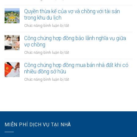
quyền
thứ
Khi
sở
ba
một
Quyền thừa kế của vợ và chồng với tài sản
hữu
bên
trong khu du lịch
tài
vợ
sản
ở
Chức năng bình luận bị tắt
hoặc
của
Quyền
chồng
vợ
thừa
Công chứng hợp đồng bảo lãnh nghĩa vụ giữa
nhận
và
kế
vợ chồng
được
chồng
của
khoản
ở
Chức năng bình luận bị tắt
vợ
bồi
Công
và
thường
chứng
Công chứng hợp đồng mua bán nhà đất khi có
chồng
bảo
hợp
nhiều đồng sở hữu
với
hiểm
đồng
tài
ở
Chức năng bình luận bị tắt
bảo
sản
Công
lãnh
trong
chứng
nghĩa
khu
hợp
vụ
du
đồng
giữa
lịch
mua
vợ
bán
chồng
nhà
MIỄN PHÍ DỊCH VỤ TẠI NHÀ
đất
khi