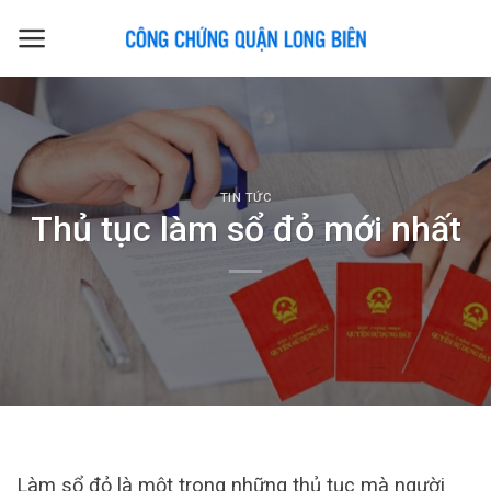
Skip
to
content
TIN TỨC
Thủ tục làm sổ đỏ mới nhất
Làm sổ đỏ là một trong những thủ tục mà người