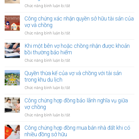
của
nhập
ở
Chức năng bình luận bị tắt
vợ
từ
Công
và
bản
chứng
Công chứng xác nhận quyền sở hữu tài sản của
chồng
quyền
chuyển
vợ và chồng
với
nhượng
tài
ở
Chức năng bình luận bị tắt
tài
sản
Công
sản
trong
chứng
Khi một bên vợ hoặc chồng nhận được khoản
vợ/chồng
khu
xác
bồi thường bảo hiểm
cho
công
nhận
người
ở
Chức năng bình luận bị tắt
nghiệp
quyền
thứ
Khi
sở
ba
một
Quyền thừa kế của vợ và chồng với tài sản
hữu
bên
trong khu du lịch
tài
vợ
sản
ở
Chức năng bình luận bị tắt
hoặc
của
Quyền
chồng
vợ
thừa
Công chứng hợp đồng bảo lãnh nghĩa vụ giữa
nhận
và
kế
vợ chồng
được
chồng
của
khoản
ở
Chức năng bình luận bị tắt
vợ
bồi
Công
và
thường
chứng
Công chứng hợp đồng mua bán nhà đất khi có
chồng
bảo
hợp
nhiều đồng sở hữu
với
hiểm
đồng