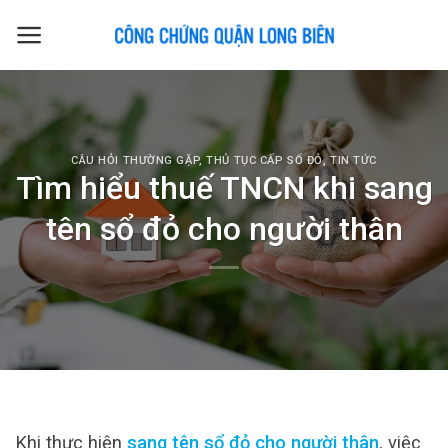
Skip
to
content
CÂU HỎI THƯỜNG GẶP
,
THỦ TỤC CẤP SỔ ĐỎ
,
TIN TỨC
Tìm hiểu thuế TNCN khi sang
tên sổ đỏ cho người thân
Khi thực hiện
sang tên sổ đỏ cho người thân
, việc