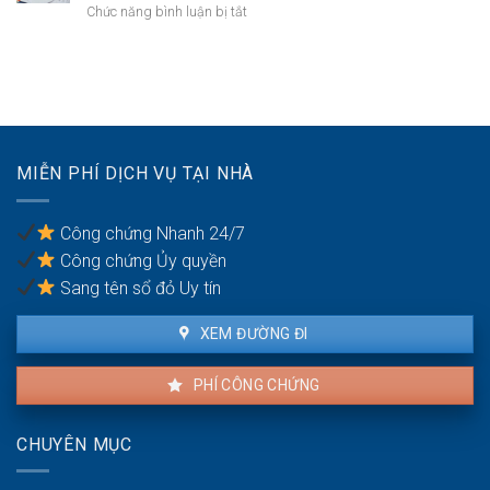
tài
ở
Chức năng bình luận bị tắt
bảo
sản
Công
lãnh
trong
chứng
nghĩa
khu
hợp
vụ
du
đồng
giữa
lịch
mua
vợ
bán
chồng
nhà
MIỄN PHÍ DỊCH VỤ TẠI NHÀ
đất
khi
có
Công chứng Nhanh 24/7
nhiều
Công chứng Ủy quyền
đồng
sở
Sang tên sổ đỏ Uy tín
hữu
XEM ĐƯỜNG ĐI
PHÍ CÔNG CHỨNG
CHUYÊN MỤC