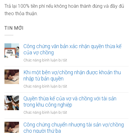
Trả lại 100% tiền phí nếu không hoàn thành đúng và đầy đủ
theo thỏa thuận.
TIN MỚI
Công chứng văn bản xác nhận quyền thừa kế
của vợ chồng
ở
Chức năng bình luận bị tắt
Công
chứng
Khi một bên vợ/chồng nhận được khoản thu
văn
nhập từ bản quyền
bản
ở
Chức năng bình luận bị tắt
xác
Khi
nhận
một
Quyền thừa kế của vợ và chồng với tài sản
quyền
bên
trong khu công nghiệp
thừa
vợ/chồng
kế
ở
Chức năng bình luận bị tắt
nhận
của
Quyền
được
vợ
thừa
Công chứng chuyển nhượng tài sản vợ/chồng
khoản
chồng
kế
cho người thứ ba
thu