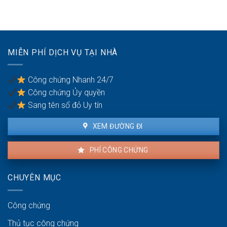
khu
hợp
vụ
du
đồng
giữa
lịch
mua
vợ
bán
chồng
nhà
MIỄN PHÍ DỊCH VỤ TẠI NHÀ
đất
khi
có
Công chứng Nhanh 24/7
nhiều
Công chứng Ủy quyền
đồng
sở
Sang tên sổ đỏ Uy tín
hữu
XEM ĐƯỜNG ĐI
PHÍ CÔNG CHỨNG
CHUYÊN MỤC
Công chứng
Thủ tục công chứng