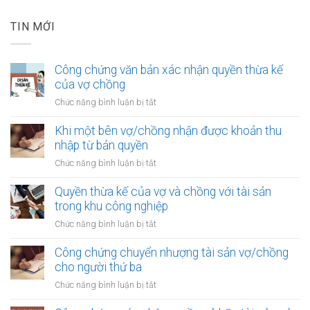
TIN MỚI
Công chứng văn bản xác nhận quyền thừa kế
của vợ chồng
ở
Chức năng bình luận bị tắt
Công
chứng
Khi một bên vợ/chồng nhận được khoản thu
văn
nhập từ bản quyền
bản
ở
Chức năng bình luận bị tắt
xác
Khi
nhận
một
Quyền thừa kế của vợ và chồng với tài sản
quyền
bên
trong khu công nghiệp
thừa
vợ/chồng
kế
ở
Chức năng bình luận bị tắt
nhận
của
Quyền
được
vợ
thừa
Công chứng chuyển nhượng tài sản vợ/chồng
khoản
chồng
kế
cho người thứ ba
thu
của
nhập
ở
Chức năng bình luận bị tắt
vợ
từ
Công
và
bản