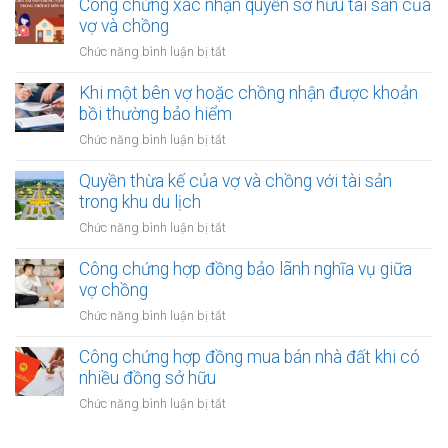
chứng
Công chứng xác nhận quyền sở hữu tài sản của
chồng
quyền
chuyển
vợ và chồng
với
nhượng
tài
ở
Chức năng bình luận bị tắt
tài
sản
Công
sản
trong
chứng
Khi một bên vợ hoặc chồng nhận được khoản
vợ/chồng
khu
xác
bồi thường bảo hiểm
cho
công
nhận
người
ở
Chức năng bình luận bị tắt
nghiệp
quyền
thứ
Khi
sở
ba
một
Quyền thừa kế của vợ và chồng với tài sản
hữu
bên
trong khu du lịch
tài
vợ
sản
ở
Chức năng bình luận bị tắt
hoặc
của
Quyền
chồng
vợ
thừa
Công chứng hợp đồng bảo lãnh nghĩa vụ giữa
nhận
và
kế
vợ chồng
được
chồng
của
khoản
ở
Chức năng bình luận bị tắt
vợ
bồi
Công
và
thường
chứng
Công chứng hợp đồng mua bán nhà đất khi có
chồng
bảo
hợp
nhiều đồng sở hữu
với
hiểm
đồng
tài
ở
Chức năng bình luận bị tắt
bảo
sản
Công
lãnh
trong
chứng
nghĩa