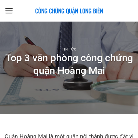
Skip
to
content
TIN TỨC
Top 3 văn phòng công chứng
quận Hoàng Mai
Quận Hoàng Mai là một quận nội thành được đặt vị