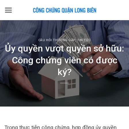
Skip
to
content
CÂU HỎI THƯỜNG GẶP
,
TIN TỨC
Ủy quyền vượt quyền sở hữu:
Công chứng viên có được
ký?
Trong thực tiễn công chứng, hợp đồng ủy quyền