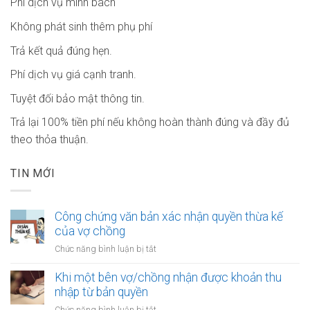
Phí dịch vụ minh bach
Không phát sinh thêm phụ phí
Trả kết quả đúng hẹn.
Phí dịch vụ giá cạnh tranh.
Tuyệt đối bảo mật thông tin.
Trả lại 100% tiền phí nếu không hoàn thành đúng và đầy đủ
theo thỏa thuận.
TIN MỚI
Công chứng văn bản xác nhận quyền thừa kế
của vợ chồng
ở
Chức năng bình luận bị tắt
Công
chứng
Khi một bên vợ/chồng nhận được khoản thu
văn
nhập từ bản quyền
bản
ở
Chức năng bình luận bị tắt