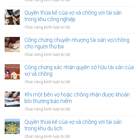
xác
Khi
nhận
một
Quyền thừa kế của vợ và chồng với tài sản
quyền
bên
trong khu công nghiệp
thừa
vợ/chồng
kế
ở
Chức năng bình luận bị tắt
nhận
của
Quyền
được
vợ
thừa
Công chứng chuyển nhượng tài sản vợ/chồng
khoản
chồng
kế
cho người thứ ba
thu
của
nhập
ở
Chức năng bình luận bị tắt
vợ
từ
Công
và
bản
chứng
Công chứng xác nhận quyền sở hữu tài sản của
chồng
quyền
chuyển
vợ và chồng
với
nhượng
tài
ở
Chức năng bình luận bị tắt
tài
sản
Công
sản
trong
chứng
Khi một bên vợ hoặc chồng nhận được khoản
vợ/chồng
khu
xác
bồi thường bảo hiểm
cho
công
nhận
người
ở
Chức năng bình luận bị tắt
nghiệp
quyền
thứ
Khi
sở
ba
một
Quyền thừa kế của vợ và chồng với tài sản
hữu
bên
trong khu du lịch
tài
vợ
sản
ở
Chức năng bình luận bị tắt
hoặc