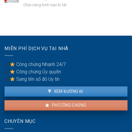
đồng
tài
ở
Chức năng bình luận bị tắt
bảo
sản
Công
lãnh
trong
chứng
nghĩa
khu
hợp
vụ
du
đồng
giữa
lịch
mua
vợ
bán
chồng
nhà
MIỄN PHÍ DỊCH VỤ TẠI NHÀ
đất
khi
có
Công chứng Nhanh 24/7
nhiều
Công chứng Ủy quyền
đồng
sở
Sang tên sổ đỏ Uy tín
hữu
XEM ĐƯỜNG ĐI
PHÍ CÔNG CHỨNG
CHUYÊN MỤC