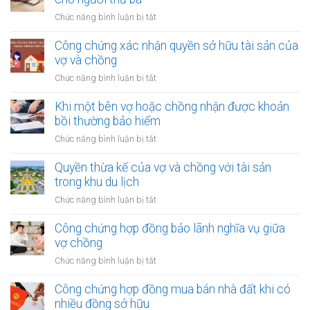
của
nhập
ở
Chức năng bình luận bị tắt
vợ
từ
Công
và
bản
chứng
Công chứng xác nhận quyền sở hữu tài sản của
chồng
quyền
chuyển
vợ và chồng
với
nhượng
tài
ở
Chức năng bình luận bị tắt
tài
sản
Công
sản
trong
chứng
Khi một bên vợ hoặc chồng nhận được khoản
vợ/chồng
khu
xác
bồi thường bảo hiểm
cho
công
nhận
người
ở
Chức năng bình luận bị tắt
nghiệp
quyền
thứ
Khi
sở
ba
một
Quyền thừa kế của vợ và chồng với tài sản
hữu
bên
trong khu du lịch
tài
vợ
sản
ở
Chức năng bình luận bị tắt
hoặc
của
Quyền
chồng
vợ
thừa
Công chứng hợp đồng bảo lãnh nghĩa vụ giữa
nhận
và
kế
vợ chồng
được
chồng
của
khoản
ở
Chức năng bình luận bị tắt
vợ
bồi
Công
và
thường
chứng
Công chứng hợp đồng mua bán nhà đất khi có
chồng
bảo
hợp
nhiều đồng sở hữu
với
hiểm