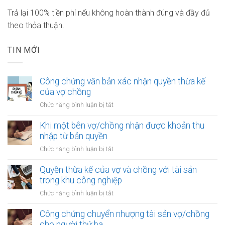
Trả lại 100% tiền phí nếu không hoàn thành đúng và đầy đủ
theo thỏa thuận.
TIN MỚI
Công chứng văn bản xác nhận quyền thừa kế
của vợ chồng
ở
Chức năng bình luận bị tắt
Công
chứng
Khi một bên vợ/chồng nhận được khoản thu
văn
nhập từ bản quyền
bản
ở
Chức năng bình luận bị tắt
xác
Khi
nhận
một
Quyền thừa kế của vợ và chồng với tài sản
quyền
bên
trong khu công nghiệp
thừa
vợ/chồng
kế
ở
Chức năng bình luận bị tắt
nhận
của
Quyền
được
vợ
thừa
Công chứng chuyển nhượng tài sản vợ/chồng
khoản
chồng
kế
cho người thứ ba
thu