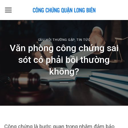
Skip
to
content
CÂU HỎI THƯỜNG GẶP
,
TIN TỨC
Văn phòng công chứng sai
sót có phải bồi thường
không?
Công chứng là bước quan trọng nhằm đảm bảo