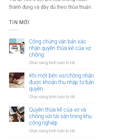
thành đúng và đầy đủ theo thỏa thuận.
TIN MỚI
Công chứng văn bản xác
nhận quyền thừa kế của vợ
chồng
ở
Chức năng bình luận bị tắt
Công
chứng
Khi một bên vợ/chồng nhận
văn
được khoản thu nhập từ bản
bản
quyền
xác
ở
Chức năng bình luận bị tắt
nhận
Khi
quyền
một
Quyền thừa kế của vợ và
thừa
bên
chồng với tài sản trong khu
kế
vợ/chồng
công nghiệp
của
nhận
vợ
ở
Chức năng bình luận bị tắt
được
chồng
Quyền
khoản