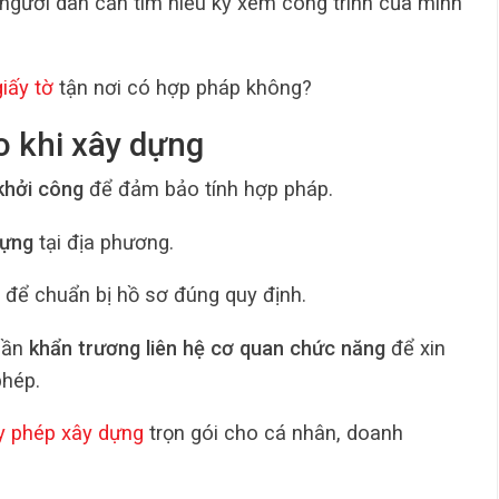
 người dân cần tìm hiểu kỹ xem công trình của mình
iấy tờ
tận nơi có hợp pháp không?
o khi xây dựng
khởi công
để đảm bảo tính hợp pháp.
dựng
tại địa phương.
để chuẩn bị hồ sơ đúng quy định.
cần
khẩn trương liên hệ cơ quan chức năng
để xin
phép.
ấy phép xây dựng
trọn gói cho cá nhân, doanh