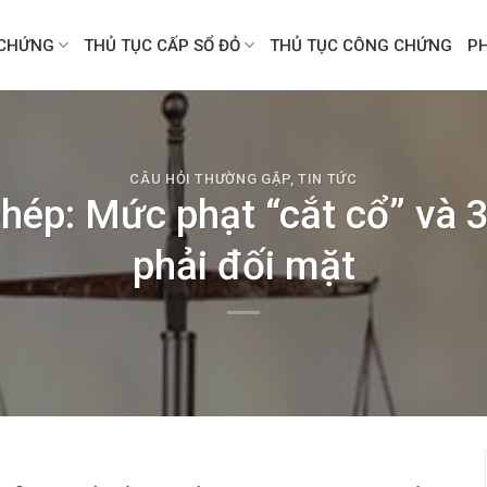
CHỨNG
THỦ TỤC CẤP SỔ ĐỎ
THỦ TỤC CÔNG CHỨNG
P
CÂU HỎI THƯỜNG GẶP
,
TIN TỨC
ép: Mức phạt “cắt cổ” và 3 
phải đối mặt