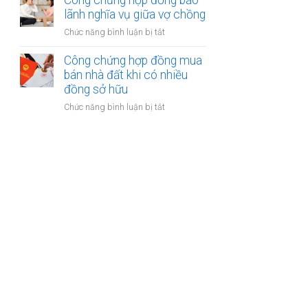
Công chứng hợp đồng bảo
được
kế
lãnh nghĩa vụ giữa vợ chồng
khoản
của
bồi
ở
Chức năng bình luận bị tắt
vợ
thường
Công
và
bảo
chứng
Công chứng hợp đồng mua
chồng
hiểm
hợp
bán nhà đất khi có nhiều
với
đồng
đồng sở hữu
tài
bảo
sản
ở
Chức năng bình luận bị tắt
lãnh
trong
Công
nghĩa
khu
chứng
vụ
du
hợp
giữa
lịch
đồng
vợ
mua
chồng
bán
nhà
đất
khi
có
nhiều
đồng
sở
hữu