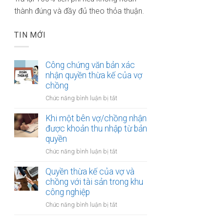
thành đúng và đầy đủ theo thỏa thuận.
TIN MỚI
Công chứng văn bản xác
nhận quyền thừa kế của vợ
chồng
ở
Chức năng bình luận bị tắt
Công
chứng
Khi một bên vợ/chồng nhận
văn
được khoản thu nhập từ bản
bản
quyền
xác
ở
Chức năng bình luận bị tắt
nhận
Khi
quyền
một
Quyền thừa kế của vợ và
thừa
bên
chồng với tài sản trong khu
kế
vợ/chồng
công nghiệp
của
nhận
vợ
ở
Chức năng bình luận bị tắt
được
chồng
Quyền
khoản