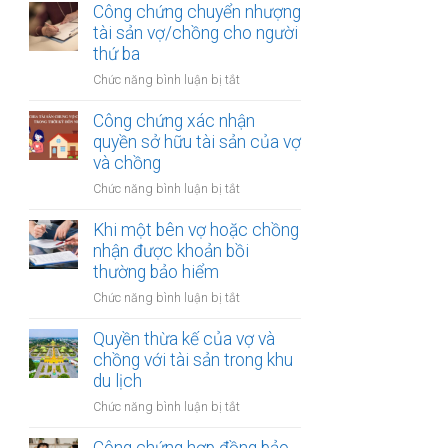
thừa
Công chứng chuyển nhượng
thu
kế
tài sản vợ/chồng cho người
nhập
của
thứ ba
từ
vợ
bản
ở
Chức năng bình luận bị tắt
và
quyền
Công
chồng
chứng
Công chứng xác nhận
với
chuyển
quyền sở hữu tài sản của vợ
tài
nhượng
và chồng
sản
tài
trong
ở
Chức năng bình luận bị tắt
sản
khu
Công
vợ/chồng
công
chứng
Khi một bên vợ hoặc chồng
cho
nghiệp
xác
nhận được khoản bồi
người
nhận
thường bảo hiểm
thứ
quyền
ba
ở
Chức năng bình luận bị tắt
sở
Khi
hữu
một
Quyền thừa kế của vợ và
tài
bên
chồng với tài sản trong khu
sản
vợ
du lịch
của
hoặc
vợ
ở
Chức năng bình luận bị tắt
chồng
và
Quyền
nhận
chồng
thừa