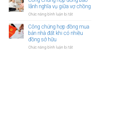
Công chứng hợp đồng bảo
được
kế
lãnh nghĩa vụ giữa vợ chồng
khoản
của
bồi
ở
Chức năng bình luận bị tắt
vợ
thường
Công
và
bảo
chứng
Công chứng hợp đồng mua
chồng
hiểm
hợp
bán nhà đất khi có nhiều
với
đồng
đồng sở hữu
tài
bảo
sản
ở
Chức năng bình luận bị tắt
lãnh
trong
Công
nghĩa
khu
chứng
vụ
du
hợp
giữa
lịch
đồng
vợ
mua
chồng
bán
nhà
đất
khi
có
nhiều
đồng
sở
hữu