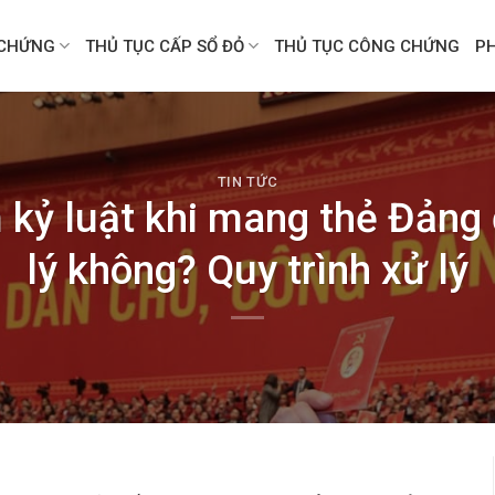
CHỨNG
THỦ TỤC CẤP SỔ ĐỎ
THỦ TỤC CÔNG CHỨNG
P
TIN TỨC
 kỷ luật khi mang thẻ Đảng 
lý không? Quy trình xử lý