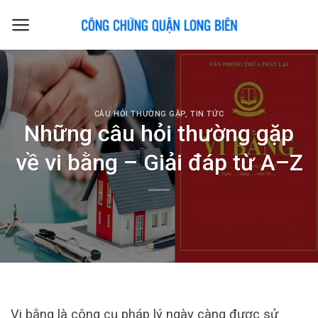
Skip
to
content
CÂU HỎI THƯỜNG GẶP
,
TIN TỨC
Những câu hỏi thường gặp
về vi bằng – Giải đáp từ A–Z
Vi bằng là công cụ pháp lý ngày càng được sử