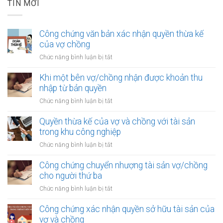
TIN MỚI
Công chứng văn bản xác nhận quyền thừa kế
của vợ chồng
ở
Chức năng bình luận bị tắt
Công
chứng
Khi một bên vợ/chồng nhận được khoản thu
văn
nhập từ bản quyền
bản
ở
Chức năng bình luận bị tắt
xác
Khi
nhận
một
Quyền thừa kế của vợ và chồng với tài sản
quyền
bên
trong khu công nghiệp
thừa
vợ/chồng
kế
ở
Chức năng bình luận bị tắt
nhận
của
Quyền
được
vợ
thừa
Công chứng chuyển nhượng tài sản vợ/chồng
khoản
chồng
kế
cho người thứ ba
thu
của
nhập
ở
Chức năng bình luận bị tắt
vợ
từ
Công
và
bản
chứng
Công chứng xác nhận quyền sở hữu tài sản của
chồng
quyền
chuyển
vợ và chồng
với