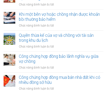
nhượng
tài
ở
Chức năng bình luận bị tắt
tài
sản
Công
sản
trong
chứng
Khi một bên vợ hoặc chồng nhận được khoản
vợ/chồng
khu
xác
bồi thường bảo hiểm
cho
công
nhận
người
ở
Chức năng bình luận bị tắt
nghiệp
quyền
thứ
Khi
sở
ba
một
Quyền thừa kế của vợ và chồng với tài sản
hữu
bên
trong khu du lịch
tài
vợ
sản
ở
Chức năng bình luận bị tắt
hoặc
của
Quyền
chồng
vợ
thừa
Công chứng hợp đồng bảo lãnh nghĩa vụ giữa
nhận
và
kế
vợ chồng
được
chồng
của
khoản
ở
Chức năng bình luận bị tắt
vợ
bồi
Công
và
thường
chứng
Công chứng hợp đồng mua bán nhà đất khi có
chồng
bảo
hợp
nhiều đồng sở hữu
với
hiểm
đồng
tài
ở
Chức năng bình luận bị tắt
bảo
sản
Công
lãnh
trong
chứng
nghĩa
khu
hợp
vụ
du
đồng