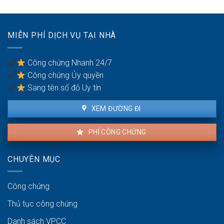
giữa
lịch
mua
vợ
bán
chồng
nhà
MIỄN PHÍ DỊCH VỤ TẠI NHÀ
đất
khi
có
Công chứng Nhanh 24/7
nhiều
Công chứng Ủy quyền
đồng
sở
Sang tên sổ đỏ Uy tín
hữu
XEM ĐƯỜNG ĐI
PHÍ CÔNG CHỨNG
CHUYÊN MỤC
Công chứng
Thủ tục công chứng
Danh sách VPCC