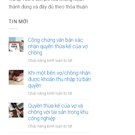
thành đúng và đầy đủ theo thỏa thuận.
TIN MỚI
Công chứng văn bản xác
nhận quyền thừa kế của vợ
chồng
ở
Chức năng bình luận bị tắt
Công
chứng
Khi một bên vợ/chồng nhận
văn
được khoản thu nhập từ bản
bản
quyền
xác
ở
Chức năng bình luận bị tắt
nhận
Khi
quyền
một
Quyền thừa kế của vợ và
thừa
bên
chồng với tài sản trong khu
kế
vợ/chồng
công nghiệp
của
nhận
vợ
ở
Chức năng bình luận bị tắt
được
chồng
Quyền
khoản