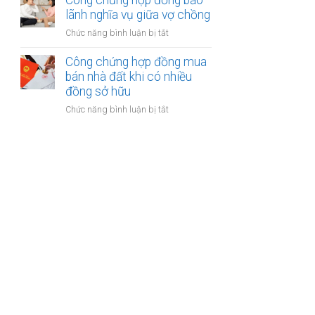
Công chứng hợp đồng bảo
được
kế
lãnh nghĩa vụ giữa vợ chồng
khoản
của
bồi
ở
Chức năng bình luận bị tắt
vợ
thường
Công
và
bảo
chứng
Công chứng hợp đồng mua
chồng
hiểm
hợp
bán nhà đất khi có nhiều
với
đồng
đồng sở hữu
tài
bảo
sản
ở
Chức năng bình luận bị tắt
lãnh
trong
Công
nghĩa
khu
chứng
vụ
du
hợp
giữa
lịch
đồng
vợ
mua
chồng
bán
nhà
đất
khi
có
nhiều
đồng
sở
hữu