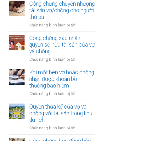
thừa
Công chứng chuyển nhượng
thu
kế
tài sản vợ/chồng cho người
nhập
của
thứ ba
từ
vợ
bản
ở
Chức năng bình luận bị tắt
và
quyền
Công
chồng
chứng
Công chứng xác nhận
với
chuyển
quyền sở hữu tài sản của vợ
tài
nhượng
và chồng
sản
tài
trong
ở
Chức năng bình luận bị tắt
sản
khu
Công
vợ/chồng
công
chứng
Khi một bên vợ hoặc chồng
cho
nghiệp
xác
nhận được khoản bồi
người
nhận
thường bảo hiểm
thứ
quyền
ba
ở
Chức năng bình luận bị tắt
sở
Khi
hữu
một
Quyền thừa kế của vợ và
tài
bên
chồng với tài sản trong khu
sản
vợ
du lịch
của
hoặc
vợ
ở
Chức năng bình luận bị tắt
chồng
và
Quyền
nhận
chồng
thừa