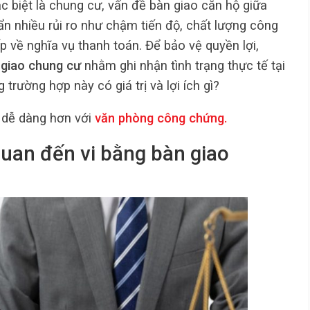
c biệt là chung cư, vấn đề bàn giao căn hộ giữa
ẩn nhiều rủi ro như chậm tiến độ, chất lượng công
 về nghĩa vụ thanh toán. Để bảo vệ quyền lợi,
 giao chung cư
nhằm ghi nhận tình trạng thực tế tại
 trường hợp này có giá trị và lợi ích gì?
 dễ dàng hơn với
văn phòng công chứng
.
 quan đến vi bằng bàn giao