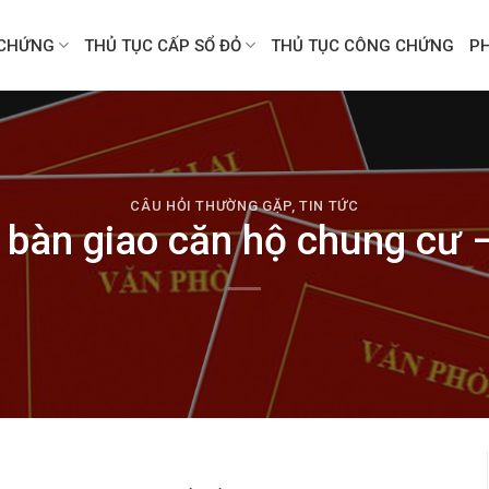
CHỨNG
THỦ TỤC CẤP SỔ ĐỎ
THỦ TỤC CÔNG CHỨNG
P
CÂU HỎI THƯỜNG GẶP
,
TIN TỨC
 bàn giao căn hộ chung cư –