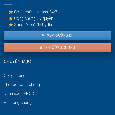
khi
có
Công chứng Nhanh 24/7
nhiều
Công chứng Ủy quyền
đồng
sở
Sang tên sổ đỏ Uy tín
hữu
XEM ĐƯỜNG ĐI
PHÍ CÔNG CHỨNG
CHUYÊN MỤC
Công chứng
Thủ tục công chứng
Danh sách VPCC
Phí công chứng