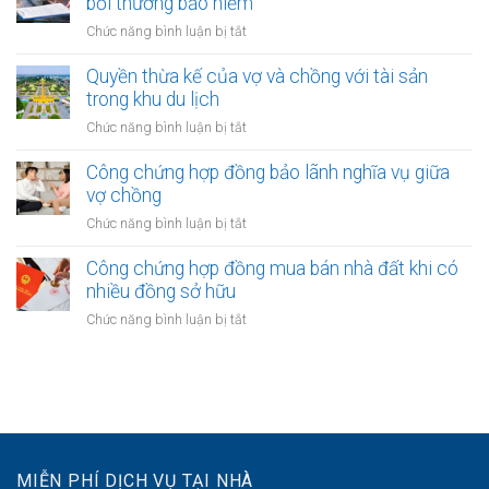
bồi thường bảo hiểm
cho
công
nhận
người
ở
Chức năng bình luận bị tắt
nghiệp
quyền
thứ
Khi
sở
ba
một
Quyền thừa kế của vợ và chồng với tài sản
hữu
bên
trong khu du lịch
tài
vợ
sản
ở
Chức năng bình luận bị tắt
hoặc
của
Quyền
chồng
vợ
thừa
Công chứng hợp đồng bảo lãnh nghĩa vụ giữa
nhận
và
kế
vợ chồng
được
chồng
của
khoản
ở
Chức năng bình luận bị tắt
vợ
bồi
Công
và
thường
chứng
Công chứng hợp đồng mua bán nhà đất khi có
chồng
bảo
hợp
nhiều đồng sở hữu
với
hiểm
đồng
tài
ở
Chức năng bình luận bị tắt
bảo
sản
Công
lãnh
trong
chứng
nghĩa
khu
hợp
vụ
du
đồng
giữa
lịch
mua
vợ
bán
chồng
nhà
MIỄN PHÍ DỊCH VỤ TẠI NHÀ
đất