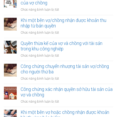
của vợ chồng
ở
Chức năng bình luận bị tắt
Công
chứng
Khi một bên vợ/chồng nhận được khoản thu
văn
nhập từ bản quyền
bản
ở
Chức năng bình luận bị tắt
xác
Khi
nhận
một
Quyền thừa kế của vợ và chồng với tài sản
quyền
bên
trong khu công nghiệp
thừa
vợ/chồng
kế
ở
Chức năng bình luận bị tắt
nhận
của
Quyền
được
vợ
thừa
Công chứng chuyển nhượng tài sản vợ/chồng
khoản
chồng
kế
cho người thứ ba
thu
của
nhập
ở
Chức năng bình luận bị tắt
vợ
từ
Công
và
bản
chứng
Công chứng xác nhận quyền sở hữu tài sản của
chồng
quyền
chuyển
vợ và chồng
với
nhượng
tài
ở
Chức năng bình luận bị tắt
tài
sản
Công
sản
trong
chứng
Khi một bên vợ hoặc chồng nhận được khoản
vợ/chồng
khu
xác