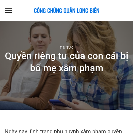
Skip
to
content
TIN TỨC
Quyền riêng tư của con cái bị
bố mẹ xâm phạm
Ngày nay, tình trạng phụ huynh xâm phạm quyền