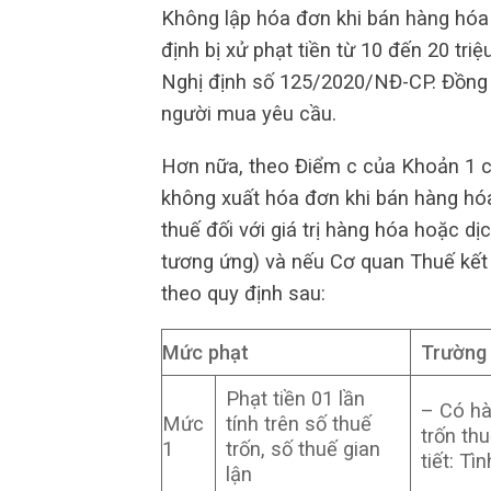
Không lập hóa đơn khi bán hàng hóa
định bị xử phạt tiền từ 10 đến 20 tri
Nghị định số 125/2020/NĐ-CP. Đồng t
người mua yêu cầu.
Hơn nữa, theo Điểm c của Khoản 1 củ
không xuất hóa đơn khi bán hàng hóa
thuế đối với giá trị hàng hóa hoặc d
tương ứng) và nếu Cơ quan Thuế kết lu
theo quy định sau:
Mức phạt
Trường
Phạt tiền 01 lần
– Có hà
Mức
tính trên số thuế
trốn th
1
trốn, số thuế gian
tiết: Tì
lận