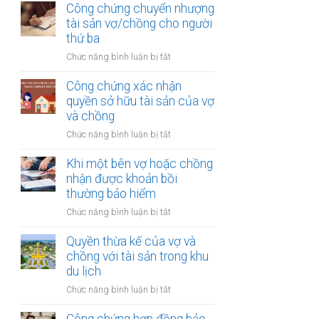
thừa
Công chứng chuyển nhượng
thu
kế
tài sản vợ/chồng cho người
nhập
của
thứ ba
từ
vợ
bản
ở
Chức năng bình luận bị tắt
và
quyền
Công
chồng
chứng
Công chứng xác nhận
với
chuyển
quyền sở hữu tài sản của vợ
tài
nhượng
và chồng
sản
tài
trong
ở
Chức năng bình luận bị tắt
sản
khu
Công
vợ/chồng
công
chứng
Khi một bên vợ hoặc chồng
cho
nghiệp
xác
nhận được khoản bồi
người
nhận
thường bảo hiểm
thứ
quyền
ba
ở
Chức năng bình luận bị tắt
sở
Khi
hữu
một
Quyền thừa kế của vợ và
tài
bên
chồng với tài sản trong khu
sản
vợ
du lịch
của
hoặc
vợ
ở
Chức năng bình luận bị tắt
chồng
và
Quyền
nhận
chồng
thừa