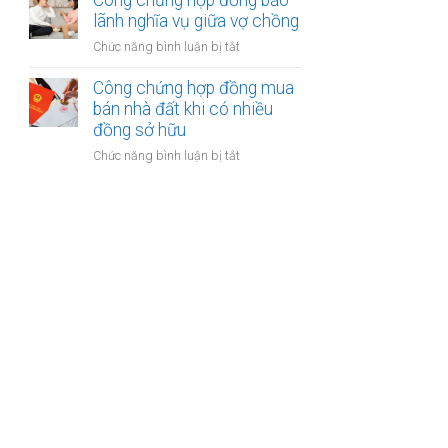
Công chứng hợp đồng bảo
được
kế
lãnh nghĩa vụ giữa vợ chồng
khoản
của
bồi
ở
Chức năng bình luận bị tắt
vợ
thường
Công
và
bảo
chứng
Công chứng hợp đồng mua
chồng
hiểm
hợp
bán nhà đất khi có nhiều
với
đồng
đồng sở hữu
tài
bảo
sản
ở
Chức năng bình luận bị tắt
lãnh
trong
Công
nghĩa
khu
chứng
vụ
du
hợp
giữa
lịch
đồng
vợ
mua
chồng
bán
nhà
đất
khi
có
nhiều
đồng
sở
hữu