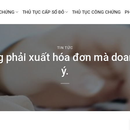
CHỨNG
THỦ TỤC CẤP SỔ ĐỎ
THỦ TỤC CÔNG CHỨNG
P
TIN TỨC
 phải xuất hóa đơn mà doa
ý.