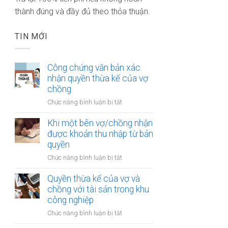
thành đúng và đầy đủ theo thỏa thuận.
TIN MỚI
Công chứng văn bản xác
nhận quyền thừa kế của vợ
chồng
ở
Chức năng bình luận bị tắt
Công
chứng
Khi một bên vợ/chồng nhận
văn
được khoản thu nhập từ bản
bản
quyền
xác
ở
Chức năng bình luận bị tắt
nhận
Khi
quyền
một
Quyền thừa kế của vợ và
thừa
bên
chồng với tài sản trong khu
kế
vợ/chồng
công nghiệp
của
nhận
vợ
ở
Chức năng bình luận bị tắt
được
chồng
Quyền
khoản