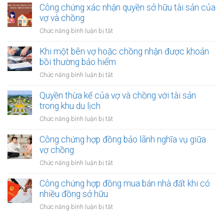
bản
chứng
Công chứng xác nhận quyền sở hữu tài sản của
chồng
quyền
chuyển
vợ và chồng
với
nhượng
tài
ở
Chức năng bình luận bị tắt
tài
sản
Công
sản
trong
chứng
Khi một bên vợ hoặc chồng nhận được khoản
vợ/chồng
khu
xác
bồi thường bảo hiểm
cho
công
nhận
người
ở
Chức năng bình luận bị tắt
nghiệp
quyền
thứ
Khi
sở
ba
một
Quyền thừa kế của vợ và chồng với tài sản
hữu
bên
trong khu du lịch
tài
vợ
sản
ở
Chức năng bình luận bị tắt
hoặc
của
Quyền
chồng
vợ
thừa
Công chứng hợp đồng bảo lãnh nghĩa vụ giữa
nhận
và
kế
vợ chồng
được
chồng
của
khoản
ở
Chức năng bình luận bị tắt
vợ
bồi
Công
và
thường
chứng
Công chứng hợp đồng mua bán nhà đất khi có
chồng
bảo
hợp
nhiều đồng sở hữu
với
hiểm
đồng
tài
ở
Chức năng bình luận bị tắt
bảo
sản
Công
lãnh
trong