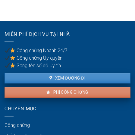
chứng
nghĩa
khu
hợp
vụ
du
đồng
giữa
lịch
mua
vợ
bán
chồng
nhà
MIỄN PHÍ DỊCH VỤ TẠI NHÀ
đất
khi
có
Công chứng Nhanh 24/7
nhiều
Công chứng Ủy quyền
đồng
sở
Sang tên sổ đỏ Uy tín
hữu
XEM ĐƯỜNG ĐI
PHÍ CÔNG CHỨNG
CHUYÊN MỤC
Công chứng