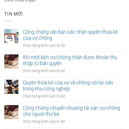
TIN MỚI
Công chứng văn bản xác nhận quyền thừa kế
của vợ chồng
ở
Chức năng bình luận bị tắt
Công
chứng
Khi một bên vợ/chồng nhận được khoản thu
văn
nhập từ bản quyền
bản
ở
Chức năng bình luận bị tắt
xác
Khi
nhận
một
Quyền thừa kế của vợ và chồng với tài sản
quyền
bên
trong khu công nghiệp
thừa
vợ/chồng
kế
ở
Chức năng bình luận bị tắt
nhận
của
Quyền
được
vợ
thừa
Công chứng chuyển nhượng tài sản vợ/chồng
khoản
chồng
kế
cho người thứ ba
thu
của
nhập
ở
Chức năng bình luận bị tắt
vợ
từ
Công
và