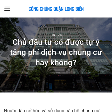
Skip
to
content
TIN TỨC
Chủ đầu tư có được tự ý
tăng phí dịch vụ chung cư
hay không?
Người dân sở hữu và sử dụng căn hộ chung cư