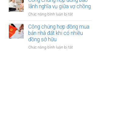
Công chứng hợp đồng bảo
được
kế
lãnh nghĩa vụ giữa vợ chồng
khoản
của
bồi
ở
Chức năng bình luận bị tắt
vợ
thường
Công
và
bảo
chứng
Công chứng hợp đồng mua
chồng
hiểm
hợp
bán nhà đất khi có nhiều
với
đồng
đồng sở hữu
tài
bảo
sản
ở
Chức năng bình luận bị tắt
lãnh
trong
Công
nghĩa
khu
chứng
vụ
du
hợp
giữa
lịch
đồng
vợ
mua
chồng
bán
nhà
đất
khi
có
nhiều
đồng
sở
hữu