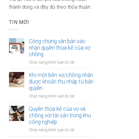
thành đúng và đầy đủ theo thỏa thuận.
TIN MỚI
Công chứng văn bản xác
nhận quyền thừa kế của vợ
chồng
ở
Chức năng bình luận bị tắt
Công
chứng
Khi một bên vợ/chồng nhận
văn
được khoản thu nhập từ bản
bản
quyền
xác
ở
Chức năng bình luận bị tắt
nhận
Khi
quyền
một
Quyền thừa kế của vợ và
thừa
bên
chồng với tài sản trong khu
kế
vợ/chồng
công nghiệp
của
nhận
vợ
ở
Chức năng bình luận bị tắt
được
chồng
Quyền
khoản