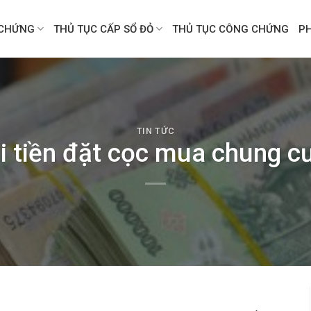
CHỨNG
THỦ TỤC CẤP SỔ ĐỎ
THỦ TỤC CÔNG CHỨNG
P
TIN TỨC
ại tiền đặt cọc mua chung 