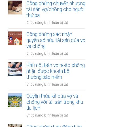
thừa
Công chứng chuyển nhượng
thu
kế
tài sản vợ/chồng cho người
nhập
của
thứ ba
từ
vợ
bản
ở
Chức năng bình luận bị tắt
và
quyền
Công
chồng
chứng
Công chứng xác nhận
với
chuyển
quyền sở hữu tài sản của vợ
tài
nhượng
và chồng
sản
tài
trong
ở
Chức năng bình luận bị tắt
sản
khu
Công
vợ/chồng
công
chứng
Khi một bên vợ hoặc chồng
cho
nghiệp
xác
nhận được khoản bồi
người
nhận
thường bảo hiểm
thứ
quyền
ba
ở
Chức năng bình luận bị tắt
sở
Khi
hữu
một
Quyền thừa kế của vợ và
tài
bên
chồng với tài sản trong khu
sản
vợ
du lịch
của
hoặc
vợ
ở
Chức năng bình luận bị tắt
chồng
và
Quyền
nhận
chồng
thừa