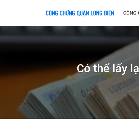
Skip
to
CÔNG 
content
Có thể lấy l