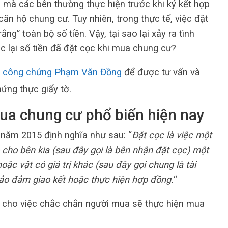
 mà các bên thường thực hiện trước khi ký kết hợp
 hộ chung cư. Tuy nhiên, trong thực tế, việc đặt
ng” toàn bộ số tiền. Vậy, tại sao lại xảy ra tình
c lại số tiền đã đặt cọc khi mua chung cư?
g công chứng Phạm Văn Đồng
để được tư vấn và
ứng thực giấy tờ.
mua chung cư phổ biến hiện nay
 năm 2015 định nghĩa như sau: “
Đặt cọc là việc một
o cho bên kia (sau đây gọi là bên nhận đặt cọc) một
oặc vật có giá trị khác (sau đây gọi chung là tài
bảo đảm giao kết hoặc thực hiện hợp đồng.
“
 cho việc chắc chắn người mua sẽ thực hiện mua