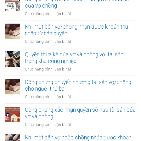
của vợ chồng
ở
Chức năng bình luận bị tắt
Công
chứng
Khi một bên vợ/chồng nhận được khoản thu
văn
nhập từ bản quyền
bản
ở
Chức năng bình luận bị tắt
xác
Khi
nhận
một
Quyền thừa kế của vợ và chồng với tài sản
quyền
bên
trong khu công nghiệp
thừa
vợ/chồng
kế
ở
Chức năng bình luận bị tắt
nhận
của
Quyền
được
vợ
thừa
Công chứng chuyển nhượng tài sản vợ/chồng
khoản
chồng
kế
cho người thứ ba
thu
của
nhập
ở
Chức năng bình luận bị tắt
vợ
từ
Công
và
bản
chứng
Công chứng xác nhận quyền sở hữu tài sản của
chồng
quyền
chuyển
vợ và chồng
với
nhượng
tài
ở
Chức năng bình luận bị tắt
tài
sản
Công
sản
trong
chứng
Khi một bên vợ hoặc chồng nhận được khoản
vợ/chồng
khu