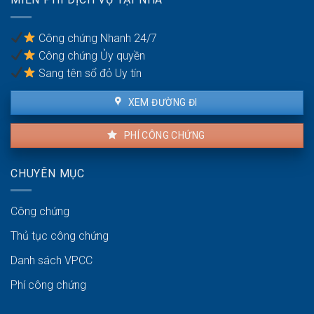
đất
khi
có
Công chứng Nhanh 24/7
nhiều
Công chứng Ủy quyền
đồng
sở
Sang tên sổ đỏ Uy tín
hữu
XEM ĐƯỜNG ĐI
PHÍ CÔNG CHỨNG
CHUYÊN MỤC
Công chứng
Thủ tục công chứng
Danh sách VPCC
Phí công chứng