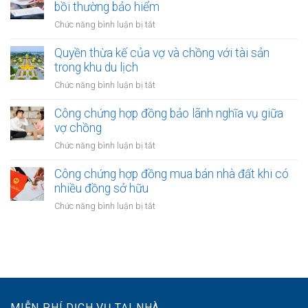
xác
bồi thường bảo hiểm
cho
công
nhận
người
ở
Chức năng bình luận bị tắt
nghiệp
quyền
thứ
Khi
sở
ba
một
Quyền thừa kế của vợ và chồng với tài sản
hữu
bên
trong khu du lịch
tài
vợ
sản
ở
Chức năng bình luận bị tắt
hoặc
của
Quyền
chồng
vợ
thừa
Công chứng hợp đồng bảo lãnh nghĩa vụ giữa
nhận
và
kế
vợ chồng
được
chồng
của
khoản
ở
Chức năng bình luận bị tắt
vợ
bồi
Công
và
thường
chứng
Công chứng hợp đồng mua bán nhà đất khi có
chồng
bảo
hợp
nhiều đồng sở hữu
với
hiểm
đồng
tài
ở
Chức năng bình luận bị tắt
bảo
sản
Công
lãnh
trong
chứng
nghĩa
khu
hợp
vụ
du
đồng
giữa
lịch
mua
vợ
bán
chồng
nhà
MIỄN PHÍ DỊCH VỤ TẠI NHÀ