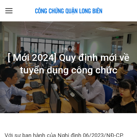
Skip
to
content
TIN TỨC
[ Mới 2024] Quy định mới về
tuyển dụng công chức
Với sự ban hành của Nghị định 06/2023/NĐ-CP,