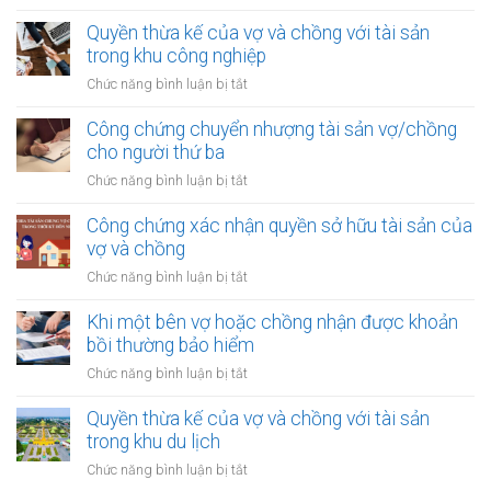
Khi
nhận
một
Quyền thừa kế của vợ và chồng với tài sản
quyền
bên
trong khu công nghiệp
thừa
vợ/chồng
kế
ở
Chức năng bình luận bị tắt
nhận
của
Quyền
được
vợ
thừa
Công chứng chuyển nhượng tài sản vợ/chồng
khoản
chồng
kế
cho người thứ ba
thu
của
nhập
ở
Chức năng bình luận bị tắt
vợ
từ
Công
và
bản
chứng
Công chứng xác nhận quyền sở hữu tài sản của
chồng
quyền
chuyển
vợ và chồng
với
nhượng
tài
ở
Chức năng bình luận bị tắt
tài
sản
Công
sản
trong
chứng
Khi một bên vợ hoặc chồng nhận được khoản
vợ/chồng
khu
xác
bồi thường bảo hiểm
cho
công
nhận
người
ở
Chức năng bình luận bị tắt
nghiệp
quyền
thứ
Khi
sở
ba
một
Quyền thừa kế của vợ và chồng với tài sản
hữu
bên
trong khu du lịch
tài
vợ
sản
ở
Chức năng bình luận bị tắt
hoặc
của
Quyền