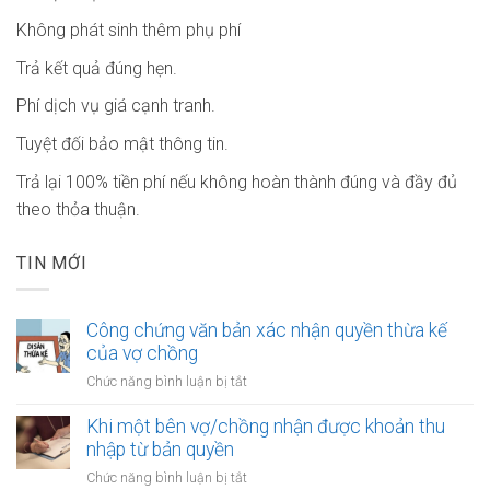
Không phát sinh thêm phụ phí
Trả kết quả đúng hẹn.
Phí dịch vụ giá cạnh tranh.
Tuyệt đối bảo mật thông tin.
Trả lại 100% tiền phí nếu không hoàn thành đúng và đầy đủ
theo thỏa thuận.
TIN MỚI
Công chứng văn bản xác nhận quyền thừa kế
của vợ chồng
ở
Chức năng bình luận bị tắt
Công
chứng
Khi một bên vợ/chồng nhận được khoản thu
văn
nhập từ bản quyền
bản
ở
Chức năng bình luận bị tắt
xác