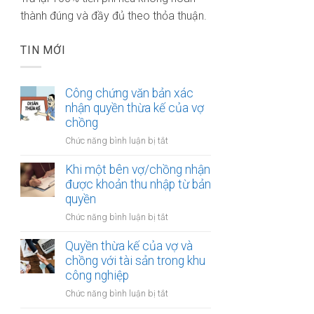
thành đúng và đầy đủ theo thỏa thuận.
TIN MỚI
Công chứng văn bản xác
nhận quyền thừa kế của vợ
chồng
ở
Chức năng bình luận bị tắt
Công
chứng
Khi một bên vợ/chồng nhận
văn
được khoản thu nhập từ bản
bản
quyền
xác
ở
Chức năng bình luận bị tắt
nhận
Khi
quyền
một
Quyền thừa kế của vợ và
thừa
bên
chồng với tài sản trong khu
kế
vợ/chồng
công nghiệp
của
nhận
vợ
ở
Chức năng bình luận bị tắt
được
chồng
Quyền
khoản