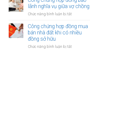
Công chứng hợp đồng bảo
được
kế
lãnh nghĩa vụ giữa vợ chồng
khoản
của
bồi
ở
Chức năng bình luận bị tắt
vợ
thường
Công
và
bảo
chứng
Công chứng hợp đồng mua
chồng
hiểm
hợp
bán nhà đất khi có nhiều
với
đồng
đồng sở hữu
tài
bảo
sản
ở
Chức năng bình luận bị tắt
lãnh
trong
Công
nghĩa
khu
chứng
vụ
du
hợp
giữa
lịch
đồng
vợ
mua
chồng
bán
nhà
đất
khi
có
nhiều
đồng
sở
hữu