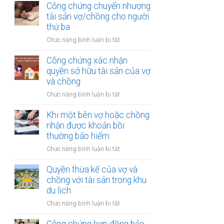
thừa
Công chứng chuyển nhượng
thu
kế
tài sản vợ/chồng cho người
nhập
của
thứ ba
từ
vợ
bản
ở
Chức năng bình luận bị tắt
và
quyền
Công
chồng
chứng
Công chứng xác nhận
với
chuyển
quyền sở hữu tài sản của vợ
tài
nhượng
và chồng
sản
tài
trong
ở
Chức năng bình luận bị tắt
sản
khu
Công
vợ/chồng
công
chứng
Khi một bên vợ hoặc chồng
cho
nghiệp
xác
nhận được khoản bồi
người
nhận
thường bảo hiểm
thứ
quyền
ba
ở
Chức năng bình luận bị tắt
sở
Khi
hữu
một
Quyền thừa kế của vợ và
tài
bên
chồng với tài sản trong khu
sản
vợ
du lịch
của
hoặc
vợ
ở
Chức năng bình luận bị tắt
chồng
và
Quyền
nhận
chồng
thừa