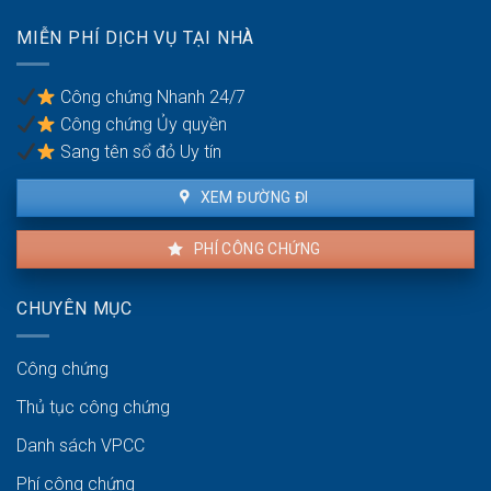
chồng
nhà
MIỄN PHÍ DỊCH VỤ TẠI NHÀ
đất
khi
có
Công chứng Nhanh 24/7
nhiều
Công chứng Ủy quyền
đồng
sở
Sang tên sổ đỏ Uy tín
hữu
XEM ĐƯỜNG ĐI
PHÍ CÔNG CHỨNG
CHUYÊN MỤC
Công chứng
Thủ tục công chứng
Danh sách VPCC
Phí công chứng