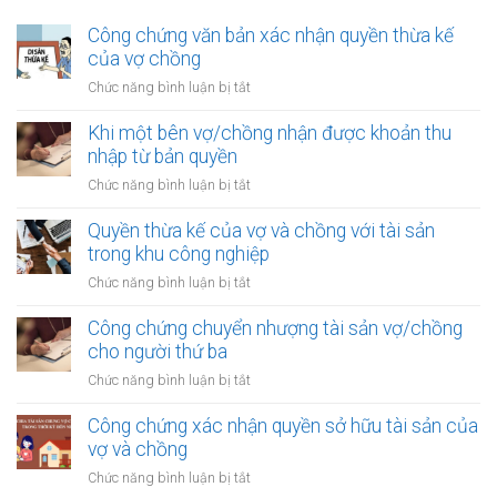
Công chứng văn bản xác nhận quyền thừa kế
của vợ chồng
ở
Chức năng bình luận bị tắt
Công
chứng
Khi một bên vợ/chồng nhận được khoản thu
văn
nhập từ bản quyền
bản
ở
Chức năng bình luận bị tắt
xác
Khi
nhận
một
Quyền thừa kế của vợ và chồng với tài sản
quyền
bên
trong khu công nghiệp
thừa
vợ/chồng
kế
ở
Chức năng bình luận bị tắt
nhận
của
Quyền
được
vợ
thừa
Công chứng chuyển nhượng tài sản vợ/chồng
khoản
chồng
kế
cho người thứ ba
thu
của
nhập
ở
Chức năng bình luận bị tắt
vợ
từ
Công
và
bản
chứng
Công chứng xác nhận quyền sở hữu tài sản của
chồng
quyền
chuyển
vợ và chồng
với
nhượng
tài
ở
Chức năng bình luận bị tắt
tài
sản