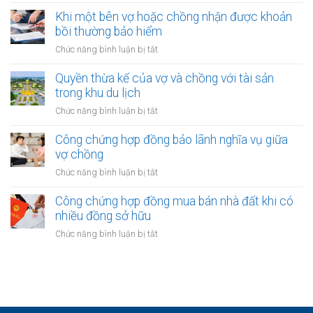
Công
sản
trong
chứng
Khi một bên vợ hoặc chồng nhận được khoản
vợ/chồng
khu
xác
bồi thường bảo hiểm
cho
công
nhận
người
ở
Chức năng bình luận bị tắt
nghiệp
quyền
thứ
Khi
sở
ba
một
Quyền thừa kế của vợ và chồng với tài sản
hữu
bên
trong khu du lịch
tài
vợ
sản
ở
Chức năng bình luận bị tắt
hoặc
của
Quyền
chồng
vợ
thừa
Công chứng hợp đồng bảo lãnh nghĩa vụ giữa
nhận
và
kế
vợ chồng
được
chồng
của
khoản
ở
Chức năng bình luận bị tắt
vợ
bồi
Công
và
thường
chứng
Công chứng hợp đồng mua bán nhà đất khi có
chồng
bảo
hợp
nhiều đồng sở hữu
với
hiểm
đồng
tài
ở
Chức năng bình luận bị tắt
bảo
sản
Công
lãnh
trong
chứng
nghĩa
khu
hợp
vụ
du
đồng
giữa
lịch
mua
vợ
bán